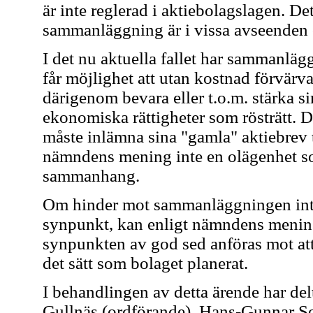
är inte reglerad i aktiebolagslagen. Det
sammanläggning är i vissa avseenden 
I det nu aktuella fallet har sammanläg
får möjlighet att utan kostnad förvärva
därigenom bevara eller t.o.m. stärka si
ekonomiska rättigheter som rösträtt. 
måste inlämna sina "gamla" aktiebrev t
nämndens mening inte en olägenhet som
sammanhang.
Om hinder mot sammanläggningen inte 
synpunkt, kan enligt nämndens mening
synpunkten av god sed anföras mot a
det sätt som bolaget planerat.
I behandlingen av detta ärende har del
Gullnäs (ordförande), Hans-Gunnar So