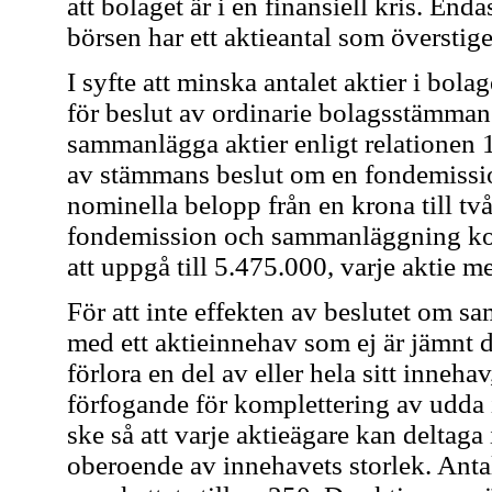
att bolaget är i en finansiell kris. End
börsen har ett aktieantal som överstig
I syfte att minska antalet aktier i bola
för beslut av ordinarie bolagsstämman
sammanlägga aktier enligt relationen 1:
av stämmans beslut om en fondemissi
nominella belopp från en krona till tv
fondemission och sammanläggning komm
att uppgå till 5.475.000, varje aktie 
För att inte effekten av beslutet om s
med ett aktieinnehav som ej är jämnt 
förlora en del av eller hela sitt innehav
förfogande för komplettering av udda 
ske så att varje aktieägare kan delta
oberoende av innehavets storlek. Anta