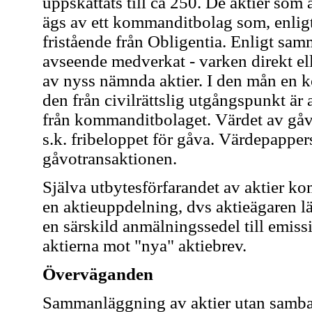
uppskattats till ca 250. De aktier som ä
ägs av ett kommanditbolag som, enligt
fristående från Obligentia. Enligt sam
avseende medverkat - varken direkt elle
av nyss nämnda aktier. I den mån en ko
den från civilrättslig utgångspunkt är 
från kommanditbolaget. Värdet av gåv
s.k. fribeloppet för gåva. Värdepappers
gåvotransaktionen.
Själva utbytesförfarandet av aktier ko
en aktieuppdelning, dvs aktieägaren l
en särskild anmälningssedel till emiss
aktierna mot "nya" aktiebrev.
Överväganden
Sammanläggning av aktier utan samban