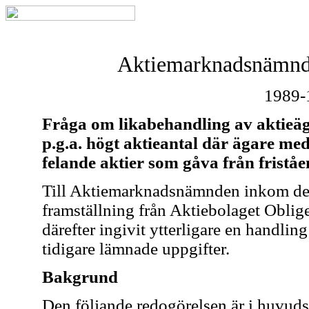
Aktiemarknadsnämnde
1989-
Fråga om likabehandling av aktieä
p.g.a. högt aktieantal där ägare me
felande aktier som gåva från friståe
Till Aktiemarknadsnämnden inkom de
framställning från Aktiebolaget Oblige
därefter ingivit ytterligare en handlin
tidigare lämnade uppgifter.
Bakgrund
Den följande redogörelsen är i huvud