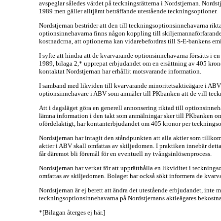
avspeglar således värdet på teckningsrätterna i Nordstjernan. Nords
1989 men gäller alltjämt beträffande utestående teckningsoptioner.
Nordstjernan bestrider att den till teckningsoptionsinnehavarna rikta
optionsinnehavarna finns någon koppling till skiljemannaförfarandet,
kostnadcrna, att optionerna kan vidarebefordras till S-E-bankens e
I syfte att hindra att de kvarvarande optionsinnehavarna försätts i e
1989, bilaga 2,* upprepat erbjudandet om en ersättning av 405 krono
kontaktat Nordstjernan har erhållit motsvarande information.
I samband med likviden till kvarvarande minoritetsaktieägare i ABV en
optionsinnehavare i ABV som anmäler till PKbanken att de vill teckn
Att i dagsläget göra en generell annonsering riktad till optionsinneh
lämna information i den takt som anmälningar sker till PKbanken om 
ofördelaktigt, har kontanterbjudandet om 405 kronor per teckningsop
Nordstjernan har intagit den ståndpunkten att alla aktier som tillk
aktier i ABV skall omfattas av skiljedomen. I praktiken innebär dett
får däremot bli föremål för en eventuell ny tvångsinlösenprocess.
Nordstjernan har verkat för att upprätthålla en likviditet i teckni
omfattas av skiljedomen. Bolaget har också sökt informera de kvar
Nordstjernan är ej berett att ändra det utestående erbjudandet, inte 
teckningsoptionsinnehavarna på Nordstjernans aktieägares bekostn
*[Bilagan återges ej här.]