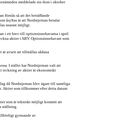
kiljenämnden meddelade sin dom i oktober
n förstås så att det beträffande
om åsyftas är att Nordstjernan betalar
las snarast möjligt.
n i ett brev till optionsinnehavarna i april
 teckna aktier i ABV. Optionsinnehavare som
är avsett att tillställas sådana
sa. I stället har Nordstjernan valt att
tt teckning av aktier är ekonomiskt
ag då Nordstjernan blev ägare till samtliga
n. Aktier som tillkommer efter detta datum
tier som är tekniskt möjligt kommit att
 ställning.
tillbörligt gynnande av