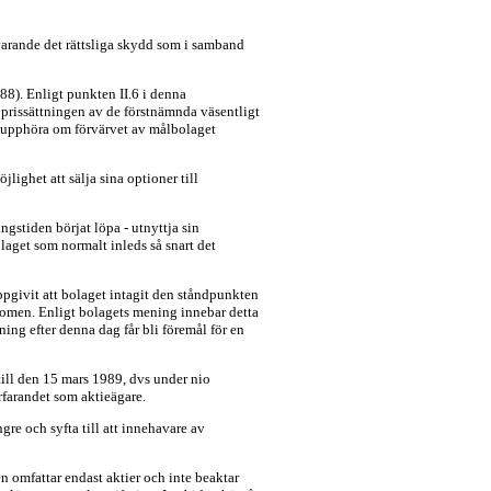
svarande det rättsliga skydd som i samband
8). Enligt punkten II.6 i denna
prissättningen av de förstnämnda väsentligt
tt upphöra om förvärvet av målbolaget
ighet att sälja sina optioner till
ngstiden börjat löpa - utnyttja sin
aget som normalt inleds så snart det
ppgivit att bolaget intagit den ståndpunkten
edomen. Enligt bolagets mening innebar detta
ing efter denna dag får bli föremål för en
till den 15 mars 1989, dvs under nio
örfarandet som aktieägare.
gre och syfta till att innehavare av
mfattar endast aktier och inte beaktar