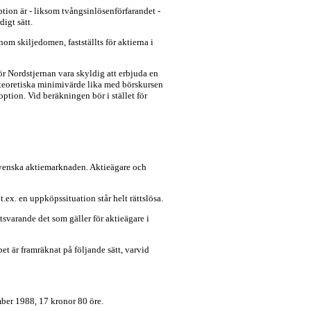
ion är - liksom tvångsinlösenförfarandet -
digt sätt.
m skiljedomen, fastställts för aktierna i
r Nordstjernan vara skyldig att erbjuda en
 teoretiska minimivärde lika med börskursen
ption. Vid beräkningen bör i stället för
 svenska aktiemarknaden. Aktieägare och
t.ex. en uppköpssituation står helt rättslösa.
svarande det som gäller för aktieägare i
t är framräknat på följande sätt, varvid
mber 1988, 17 kronor 80 öre.