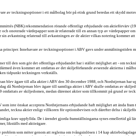
avare av teckningsoptioner i ett målbolag bör på etisk grund beredas ett skydd mot
skommittés (NBK) rekommendation rörande offentligt erbjudande om aktieförvärv (198
 och onoterade värdepapper som är relaterade till en annan typ av värdepapper om 
r sin avkastning relaterad till avkastningen av de aktier vilkas notering kommer a
a principer. Innehavare av teckningsoptioner i ABV gavs under anmälningstiden möjl
r till den som gör det offentliga erbjudandet har i stället möjlighet att - om teckni
därmed även kommer att omfattas av det skiljeförfarande avseende aktierna i målbol
lken tidpunkt teckningen verkställs.
an blev ägare till alla aktier i ABV den 30 december 1988, och Nordstjernan har u
 dag då Nordstjernan blev ägare till samtliga aktier i ABV skulle omfattas av skilj
89 omfattats av skiljedomen, medan däremot aktier som tillkommit på grund av teckn
 som inte önskat acceptera Nordstjernans erbjudande haft möjlighet att ända fram 
ndet, teckna aktier enligt villkoren för optionsbevisen och därefter delta i skiljef
rimliga krav uppfyllda. De i ärendet gjorda framställningarna synes emellertid gå län
mer, likställs med aktieägare.
blem som möter genom att reglerna om tvångsinlösen i 14 kap aktiebolagslagen o