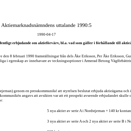
Aktiemarknadsnämndens uttalande 1990:5
1990-04-17
entligt erbjudande om aktieförvärv, bl.a. vad som gäller i förhållande till akti
den 8 februari 1990 framställningar från dels Åke Eriksson, Per Åke Eriksson, G
mtliga i egenskap av innehavare av teckningsoptioner i Armerad Betong Vägförbättr
stjernan) genom en presskommuniké att styrelsen beslutat erbjuda aktieägarna och 
 I kommunikén angavs att avsikten var att ett prospekt avseende erbjudandet skulle 
de:
5 nya aktier av serie A i Nordstjernan + 140 kr kontan
3 nya aktier av serie A och 2 nya aktier av serie B i 