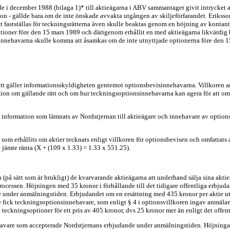
de i december 1988 (bilaga 1)* till aktieägarna i ABV sammantaget givit intrycket a
n - gällde bara om de inte önskade avvakta utgången av skiljeförfarandet. Eriksson
tt fastställas för teckningsrätterna även skulle beaktas genom en höjning av konta
soptioner före den 15 mars 1989 och därigenom erhållit en med aktieägarna likvärdi
nnehavarna skulle komma att åsamkas om de inte utnyttjade optionerna före den 1
vitt gäller informationsskyldigheten gentemot optionsbevisinnehavarna. Villkoren a
ation om gällande rätt och om hur teckningsoptionsinnehavarna kan agera för att om
en information som lämnats av Nordstjernan till aktieägare och innehavare av options
som erhållits om aktier tecknats enligt villkoren för optionsbevisen och omfattats
 jämte ränta (X + (109 x 1.33) = 1.33 x 551.25).
på sätt som är brukligt) de kvarvarande aktieägarna att underhand sälja sina aktier 
rocessen. Höjningen med 35 kronor i förhållande till det tidigare offentliga erbjud
 under anmälningstiden. Erbjudandet om en ersättning med 435 kronor per aktie utsä
fick teckningsoptionsinnehavare, som enligt § 4 i optionsvillkoren ingav anmälan
eckningsoptioner för ett pris av 405 kronor, dvs 25 kronor mer än enligt det offen
havare som accepterade Nordstjernans erbjudande under anmälningstiden. Höjninga