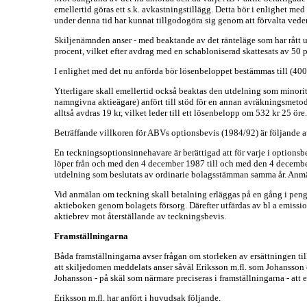
emellertid göras ett s.k. avkastningstillägg. Detta bör i enlighet
under denna tid har kunnat tillgodogöra sig genom att förvalta vede
Skiljenämnden anser - med beaktande av det ränteläge som har rått 
procent, vilket efter avdrag med en schabloniserad skattesats av 50 
I enlighet med det nu anförda bör lösenbeloppet bestämmas till (400
Ytterligare skall emellertid också beaktas den utdelning som minorite
namngivna aktieägare) anfört till stöd för en annan avräkningsmetod
alltså avdras 19 kr, vilket leder till ett lösenbelopp om 532 kr 25 öre.
Beträffande villkoren för ABVs optionsbevis (1984/92) är följande a
En teckningsoptionsinnehavare är berättigad att för varje i optionsb
löper från och med den 4 december 1987 till och med den 4 decembe
utdelning som beslutats av ordinarie bolagsstämman samma år. Anmä
Vid anmälan om teckning skall betalning erläggas på en gång i pengar
aktieboken genom bolagets försorg. Därefter utfärdas av bl a emissi
aktiebrev mot återställande av teckningsbevis.
Framställningarna
Båda framställningarna avser frågan om storleken av ersättningen t
att skiljedomen meddelats anser såväl Eriksson m.fl. som Johansson e
Johansson - på skäl som närmare preciseras i framställningarna - att 
Eriksson m.fl. har anfört i huvudsak följande.