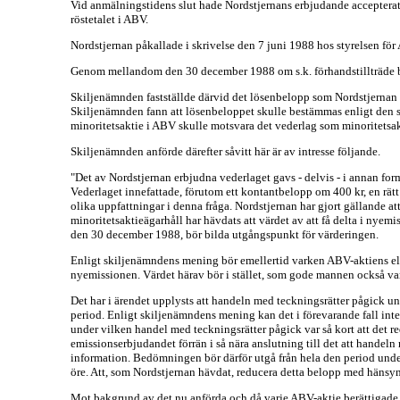
Vid anmälningstidens slut hade Nordstjernans erbjudande accepterats
röstetalet i ABV.
Nordstjernan påkallade i skrivelse den 7 juni 1988 hos styrelsen fö
Genom mellandom den 30 december 1988 om s.k. förhandstillträde bl
Skiljenämnden fastställde därvid det lösenbelopp som Nordstjernan ha
Skiljenämnden fann att lösenbeloppet skulle bestämmas enligt den s.k
minoritetsaktie i ABV skulle motsvara det vederlag som minoritetsak
Skiljenämnden anförde därefter såvitt här är av intresse följande.
"Det av Nordstjernan erbjudna vederlaget gavs - delvis - i annan fo
Vederlaget innefattade, förutom ett kontantbelopp om 400 kr, en rätt 
olika uppfattningar i denna fråga. Nordstjernan har gjort gällande a
minoritetsaktieägarhåll har hävdats att värdet av att få delta i nyem
den 30 december 1988, bör bilda utgångspunkt för värderingen.
Enligt skiljenämndens mening bör emellertid varken ABV-aktiens elle
nyemissionen. Värdet härav bör i stället, som gode mannen också va
Det har i ärendet upplysts att handeln med teckningsrätter pågick u
period. Enligt skiljenämndens mening kan det i förevarande fall int
under vilken handel med teckningsrätter pågick var så kort att det r
emissionserbjudandet förrän i så nära anslutning till det att handeln 
information. Bedömningen bör därför utgå från hela den period unde
öre. Att, som Nordstjernan hävdat, reducera detta belopp med hänsyn
Mot bakgrund av det nu anförda och då varje ABV-aktie berättigade ti