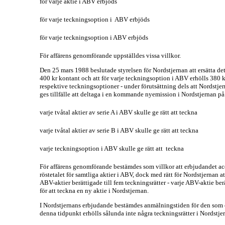
för varje aktie i ABV erbjöds
för varje teckningsoption i ABV erbjöds
för varje teckningsoption i ABV erbjöds
För affärens genomförande uppställdes vissa villkor.
Den 25 mars 1988 beslutade styrelsen för Nordstjernan att ersätta de
400 kr kontant och att för varje teckningsoption i ABV erhölls 380 
respektive teckningsoptioner - under förutsättning dels att Nordstj
ges tillfälle att deltaga i en kommande nyemission i Nordstjernan på
varje tvåtal aktier av serie A i ABV skulle ge rätt att teckna
varje tvåtal aktier av serie B i ABV skulle ge rätt att teckna
varje teckningsoption i ABV skulle ge rätt att teckna
För affärens genomförande bestämdes som villkor att erbjudandet acc
röstetalet för samtliga aktier i ABV, dock med rätt för Nordstjernan at
ABV-aktier berättigade till fem teckningsrätter - varje ABV-aktie berä
för att teckna en ny aktie i Nordstjernan.
I Nordstjernans erbjudande bestämdes anmälningstiden för den som ö
denna tidpunkt erhölls sålunda inte några teckningsrätter i Nordstj