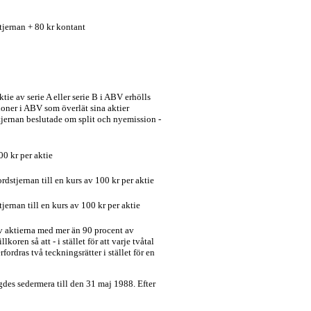
stjernan + 80 kr kontant
ie av serie A eller serie B i ABV erhölls
ioner i ABV som överlät sina aktier
tjernan beslutade om split och nyemission -
00 kr per aktie
ordstjernan till en kurs av 100 kr per aktie
tjernan till en kurs av 100 kr per aktie
av aktierna med mer än 90 procent av
ren så att - i stället för att varje tvåtal
ordras två teckningsrätter i stället för en
des sedermera till den 31 maj 1988. Efter