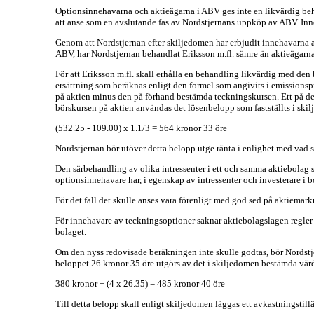
Optionsinnehavarna och aktieägarna i ABV ges inte en likvärdig beh
att anse som en avslutande fas av Nordstjernans uppköp av ABV. Inne
Genom att Nordstjernan efter skiljedomen har erbjudit innehavarna a
ABV, har Nordstjernan behandlat Eriksson m.fl. sämre än aktieägarna
För att Eriksson m.fl. skall erhålla en behandling likvärdig med de
ersättning som beräknas enligt den formel som angivits i emissionsp
på aktien minus den på förhand bestämda teckningskursen. Ett på detta
börskursen på aktien användas det lösenbelopp som fastställts i ski
(532.25 - 109.00) x 1.1/3 = 564 kronor 33 öre
Nordstjernan bör utöver detta belopp utge ränta i enlighet med vad
Den särbehandling av olika intressenter i ett och samma aktiebolag 
optionsinnehavare har, i egenskap av intressenter och investerare i b
För det fall det skulle anses vara förenligt med god sed på aktiemarkn
För innehavare av teckningsoptioner saknar aktiebolagslagen regler 
bolaget.
Om den nyss redovisade beräkningen inte skulle godtas, bör Nordstjer
beloppet 26 kronor 35 öre utgörs av det i skiljedomen bestämda värd
380 kronor + (4 x 26.35) = 485 kronor 40 öre
Till detta belopp skall enligt skiljedomen läggas ett avkastningsti