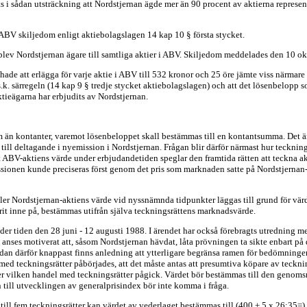
 i sådan utsträckning att Nordstjernan ägde mer än 90 procent av aktierna represen
r ABV skiljedom enligt aktiebolagslagen 14 kap 10 § första stycket.
ev Nordstjernan ägare till samtliga aktier i ABV. Skiljedom meddelades den 10 o
de att erlägga för varje aktie i ABV till 532 kronor och 25 öre jämte viss närmare
. särregeln (14 kap 9 § tredje stycket aktiebolagslagen) och att det lösenbelopp s
tieägarna har erbjudits av Nordstjernan.
rm än kontanter, varemot lösenbeloppet skall bestämmas till en kontantsumma. Det är
till deltagande i nyemission i Nordstjernan. Frågan blir därför närmast hur tecknings
tt ABV-aktiens värde under erbjudandetiden speglar den framtida rätten att teckna ak
issionen kunde preciseras först genom det pris som marknaden satte på Nordstjernan-ak
r Nordstjernan-aktiens värde vid nyssnämnda tidpunkter läggas till grund för värder
rit inne på, bestämmas utifrån själva teckningsrättens marknadsvärde.
nder tiden den 28 juni - 12 augusti 1988. I ärendet har också förebragts utredning
e anses motiverat att, såsom Nordstjernan hävdat, låta prövningen ta sikte enbart p
edan därför knappast finns anledning att ytterligare begränsa ramen för bedömningen
med teckningsrätter påbörjades, att det måste antas att presumtiva köpare av tecknings
r vilken handel med teckningsrätter pågick. Värdet bör bestämmas till den genomsni
 till utvecklingen av generalprisindex bör inte komma i fråga.
ll fem teckningsrätter kan värdet av vederlaget bestämmas till (400 + 5 x 26:35=) 