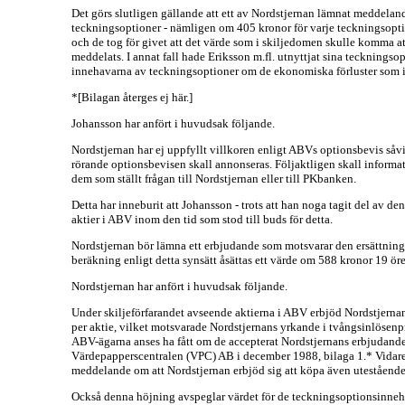
Det görs slutligen gällande att ett av Nordstjernan lämnat meddelan
teckningsoptioner - nämligen om 405 kronor för varje teckningsoptio
och de tog för givet att det värde som i skiljedomen skulle komma a
meddelats. I annat fall hade Eriksson m.fl. utnyttjat sina teckning
innehavarna av teckningsoptioner om de ekonomiska förluster som i
*[Bilagan återges ej här.]
Johansson har anfört i huvudsak följande.
Nordstjernan har ej uppfyllt villkoren enligt ABVs optionsbevis så
rörande optionsbevisen skall annonseras. Följaktligen skall inform
dem som ställt frågan till Nordstjernan eller till PKbanken.
Detta har inneburit att Johansson - trots att han noga tagit del av d
aktier i ABV inom den tid som stod till buds för detta.
Nordstjernan bör lämna ett erbjudande som motsvarar den ersättning 
beräkning enligt detta synsätt åsättas ett värde om 588 kronor 19 öre
Nordstjernan har anfört i huvudsak följande.
Under skiljeförfarandet avseende aktierna i ABV erbjöd Nordstjernan (
per aktie, vilket motsvarade Nordstjernans yrkande i tvångsinlösenp
ABV-ägarna anses ha fått om de accepterat Nordstjernans erbjudande
Värdepapperscentralen (VPC) AB i december 1988, bilaga 1.* Vidare 
meddelande om att Nordstjernan erbjöd sig att köpa även utestående t
Också denna höjning avspeglar värdet för de teckningsoptionsinne