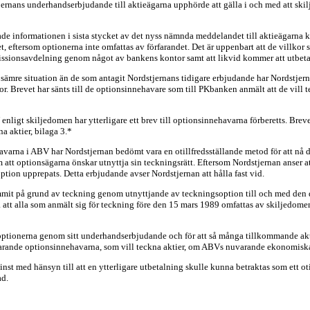
tjernans underhandserbjudande till aktieägarna upphörde att gälla i och med att s
de informationen i sista stycket av det nyss nämnda meddelandet till aktieägarna ka
 eftersom optionerna inte omfattas av förfarandet. Det är uppenbart att de villkor s
missionsavdelning genom något av bankens kontor samt att likvid kommer att utbeta
n sämre situation än de som antagit Nordstjernans tidigare erbjudande har Nordstjerna
r. Brevet har sänts till de optionsinnehavare som till PKbanken anmält att de vill
ligt skiljedomen har ytterligare ett brev till optionsinnehavarna förberetts. Brevet 
a aktier, bilaga 3.*
avarna i ABV har Nordstjernan bedömt vara en otillfredsställande metod för att nå des
att optionsägarna önskar utnyttja sin teckningsrätt. Eftersom Nordstjernan anser a
tion upprepats. Detta erbjudande avser Nordstjernan att hålla fast vid.
ommit på grund av teckning genom utnyttjande av teckningsoption till och med den d
a att alla som anmält sig för teckning före den 15 mars 1989 omfattas av skiljedome
ngsoptionerna genom sitt underhandserbjudande och för att så många tillkommande ak
varande optionsinnehavarna, som vill teckna aktier, om ABVs nuvarande ekonomiska
minst med hänsyn till att en ytterligare utbetalning skulle kunna betraktas som ett o
ad.