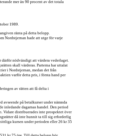
terande mer än 90 procent av det totala
ktober 1989.
 angiven ränta på detta belopp.
om Nordstjernan hade att utge för varje
 därför nödvändigt att värdera vederlaget.
rätten skall värderas. Parterna har uttalat
tier i Nordstjernan, medan det från
tien varför detta pris, i första hand per
ingen av rätten att få delta i
 med avseende på betalkurser under nämnda
å de inledande dagarnas handel. Den period
. Vidare distribuerades inte prospektet över
rätter då inte hunnit ta till sig erforderlig
ttliga kursen under perioden eller 26 kr 35
531 kr 75 öre. Till detta belopp bör