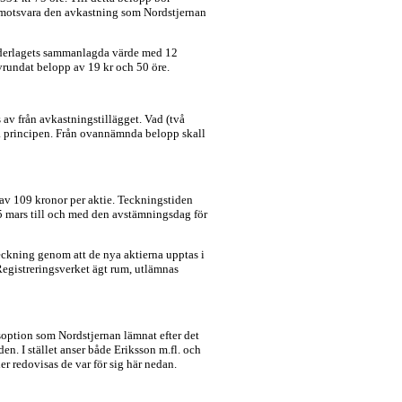
h motsvara den avkastning som Nordstjernan
vederlagets sammanlagda värde med 12
avrundat belopp av 19 kr och 50 öre.
 av från avkastningstillägget. Vad (två
da principen. Från ovannämnda belopp skall
 av 109 kronor per aktie. Teckningstiden
5 mars till och med den avstämningsdag för
teckning genom att de nya aktierna upptas i
Registreringsverket ägt rum, utlämnas
option som Nordstjernan lämnat efter det
n. I stället anser både Eriksson m.fl. och
r redovisas de var för sig här nedan.