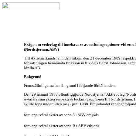
Fråga om vederlag till innehavare av teckningsoptioner vid ett off
(Nordstjernan, ABV)
Till Aktiemarknadsnämnden inkom den 21 december 1989 respektive 
fortsättningen benämnda Eriksson m.fl.), dels Bertil Johansson, sa
Idrilla AB.
Bakgrund
Framställningarna har sin grund i följande förhållanden.
Den 29 januari 1988 offentliggjorde Nordstjernan Aktiebolag (Nord
överlåta sina aktier respektive teckningsoptioner till Nordstjernan.
skulle löpa under tiden maj - juni 1988. Erbjudandet innebar följan
för varje tvåtal aktier av serie A i ABV erbjöds
för varje tvåtal aktier av serie B i ABV erbjöds