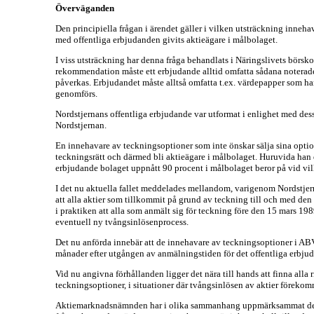
Överväganden
Den principiella frågan i ärendet gäller i vilken utsträckning inneh
med offentliga erbjudanden givits aktieägare i målbolaget.
I viss utsträckning har denna fråga behandlats i Näringslivets bör
rekommendation måste ett erbjudande alltid omfatta sådana noterade
påverkas. Erbjudandet måste alltså omfatta t.ex. värdepapper som ha
genomförs.
Nordstjernans offentliga erbjudande var utformat i enlighet med dess
Nordstjernan.
En innehavare av teckningsoptioner som inte önskar sälja sina optione
teckningsrätt och därmed bli aktieägare i målbolaget. Huruvida han 
erbjudande bolaget uppnått 90 procent i målbolaget beror på vid vi
I det nu aktuella fallet meddelades mellandom, varigenom Nordstjern
att alla aktier som tillkommit på grund av teckning till och med den
i praktiken att alla som anmält sig för teckning före den 15 mars 19
eventuell ny tvångsinlösenprocess.
Det nu anförda innebär att de innehavare av teckningsoptioner i ABV
månader efter utgången av anmälningstiden för det offentliga erbjuda
Vid nu angivna förhållanden ligger det nära till hands att finna alla 
teckningsoptioner, i situationer där tvångsinlösen av aktier förekom
Aktiemarknadsnämnden har i olika sammanhang uppmärksammat de pro