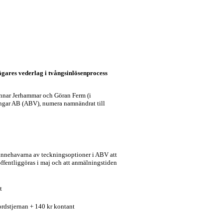
eägares vederlag i tvångsinlösenprocess
unnar Jerhammar och Göran Ferm (i
ingar AB (ABV), numera namnändrat till
innehavarna av teckningsoptioner i ABV att
offentliggöras i maj och att anmälningstiden
t
Nordstjernan + 140 kr kontant