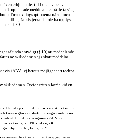
tt även erbjudandet till innehavare av
 m.fl. uppfattade meddelandet på detta sätt,
ntbudet för teckningsoptionerna när domen
g behandling. Nordstjernan borde ha upplyst
5 mars 1989.
nger sålunda entydigt (§ 10) att meddelande
fattas av skiljedomen ej enbart meddelas
bevis i ABV - ej beretts möjlighet att teckna
 av skiljedomen. Optionsrätten borde vid en
till Nordstjernan till ett pris om 435 kronor
andet avspeglar det skattemässiga värde som
ndes bl.a. till aktieägarna i ABV via
 om teckning till PKbanken, ett
tliga erbjudandet, bilaga 2.*
rna avseende aktier och teckningsoptioner