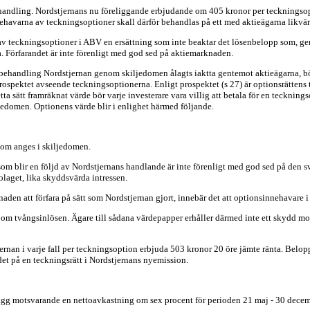
andling. Nordstjernans nu föreliggande erbjudande om 405 kronor per teckningsopt
havarna av teckningsoptioner skall därför behandlas på ett med aktieägarna likvär
v teckningsoptioner i ABV en ersättning som inte beaktar det lösenbelopp som, geno
. Förfarandet är inte förenligt med god sed på aktiemarknaden.
n behandling Nordstjernan genom skiljedomen ålagts iaktta gentemot aktieägarna, bö
rospektet avseende teckningsoptionerna. Enligt prospektet (s 27) är optionsrättens
 sätt framräknat värde bör varje investerare vara villig att betala för en teckningso
ljedomen. Optionens värde blir i enlighet härmed följande.
 som anges i skiljedomen.
som blir en följd av Nordstjernans handlande är inte förenligt med god sed på den
olaget, lika skyddsvärda intressen.
aden att förfara på sätt som Nordstjernan gjort, innebär det att optionsinnehavare i 
om tvångsinlösen. Ägare till sådana värdepapper erhåller därmed inte ett skydd mot
nan i varje fall per teckningsoption erbjuda 503 kronor 20 öre jämte ränta. Beloppe
et på en teckningsrätt i Nordstjernans nyemission.
llägg motsvarande en nettoavkastning om sex procent för perioden 21 maj - 30 dece