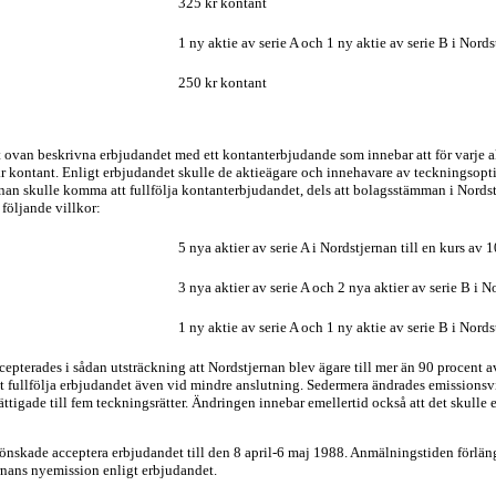
325 kr kontant
1 ny aktie av serie A och 1 ny aktie av serie B i Nord
250 kr kontant
t ovan beskrivna erbjudandet med ett kontanterbjudande som innebar att för varje akt
kr kontant. Enligt erbjudandet skulle de aktieägare och innehavare av teckningsopt
ernan skulle komma att fullfölja kontanterbjudandet, dels att bolagsstämman i Nords
 följande villkor:
5 nya aktier av serie A i Nordstjernan till en kurs av 1
3 nya aktier av serie A och 2 nya aktier av serie B i N
1 ny aktie av serie A och 1 ny aktie av serie B i Nords
epterades i sådan utsträckning att Nordstjernan blev ägare till mer än 90 procent 
t fullfölja erbjudandet även vid mindre anslutning. Sedermera ändrades emissionsvillko
ttigade till fem teckningsrätter. Ändringen innebar emellertid också att det skulle erf
nskade acceptera erbjudandet till den 8 april-6 maj 1988. Anmälningstiden förläng
ernans nyemission enligt erbjudandet.