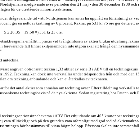
 med Nordstjernans medgivande avse perioden den 21 maj - den 30 december 1988 oc
rlagen för de utestående minoritetsaktierna.
under ifrågavarande tid - att Nordstjernan kan antas ha uppnått en förräntning av 
procent ger en nettoavkastning av 6 procent. Räknat på 531 kr 75 öre ger detta ett 
 + 5 x 26:35 + 19:50 =) 551 kr 25 öre.
tsaktieägarna erhållit. I praxis vid tvångsinlösen av aktier brukar utdelning räknas
 i förevarande fall finner skiljenämnden inte utgöra skäl att frångå den nyssnämn
"
tt anteckna.
eviset angiven optionsrätt teckna 1,33 aktier av serie B i ABV till en teckningskurs
r 1992. Teckning kan dock inte verkställas under tidsperioden från och med den 1
lan om teckning är bindande och kan ej återkallas av tecknaren.
 för det antal aktier som anmälan om teckning avser. Efter tilldelning verkställs 
onsbankerna teckningsbevis på de nya aktierna. Sedan registrering hos Patent- och 
ill teckningsoptionsinnehavarna i ABV. Det erbjudande om 405 kronor per tecknings
j vara tillräckligt och på den grunden vara oförenligt med god sed på aktiemarknade
ersättningen bör bestämmas till vissa högre belopp. Eftersom skälen inte sammanfalle