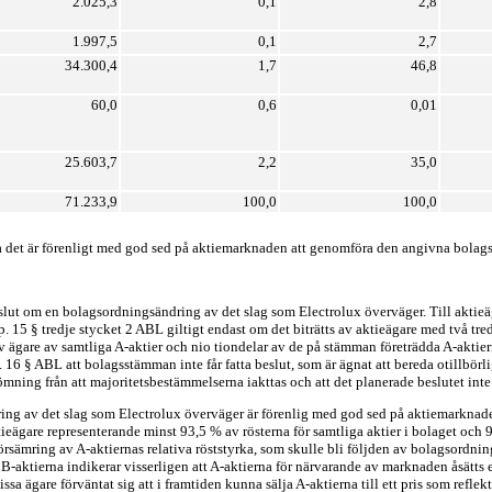
2.025,3
0,1
2,8
1.997,5
0,1
2,7
34.300,4
1,7
46,8
60,0
0,6
0,01
25.603,7
2,2
35,0
71.233,9
100,0
100,0
a det är förenligt med god sed på aktiemarknaden att genomföra den angivna bolag
eslut om en bolagsordningsändring av det slag som Electrolux överväger. Till aktie
p. 15 § tredje stycket 2 ABL giltigt endast om det biträtts av aktieägare med två tr
av ägare av samtliga A-aktier och nio tiondelar av de på stämman företrädda A-akti
 16 § ABL att bolagsstämman inte får fatta beslut, som är ägnat att bereda otillbörlig
mning från att majoritetsbestämmelserna iakttas och att det planerade beslutet inte
 av det slag som Electrolux överväger är förenlig med god sed på aktiemarknaden.
ieägare representerande minst 93,5 % av rösterna för samtliga aktier i bolaget och 
försämring av A-aktiernas relativa röststyrka, som skulle bli följden av bolagsordnin
-aktierna indikerar visserligen att A-aktierna för närvarande av marknaden åsätts et
ssa ägare förväntat sig att i framtiden kunna sälja A-aktierna till ett pris som reflek