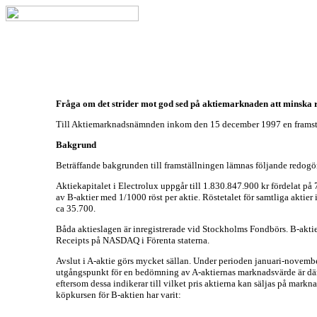
Fråga om det strider mot god sed på aktiemarknaden att minska r
Till Aktiemarknadsnämnden inkom den 15 december 1997 en framstä
Bakgrund
Beträffande bakgrunden till framställningen lämnas följande redogö
Aktiekapitalet i Electrolux uppgår till 1.830.847.900 kr fördelat på
av B-aktier med 1/1000 röst per aktie. Röstetalet för samtliga aktie
ca 35.700.
Båda aktieslagen är inregistrerade vid Stockholms Fondbörs. B-akti
Receipts på NASDAQ i Förenta staterna.
Avslut i A-aktie görs mycket sällan. Under perioden januari-november
utgångspunkt för en bedömning av A-aktiernas marknadsvärde är därför
eftersom dessa indikerar till vilket pris aktierna kan säljas på mar
köpkursen för B-aktien har varit: