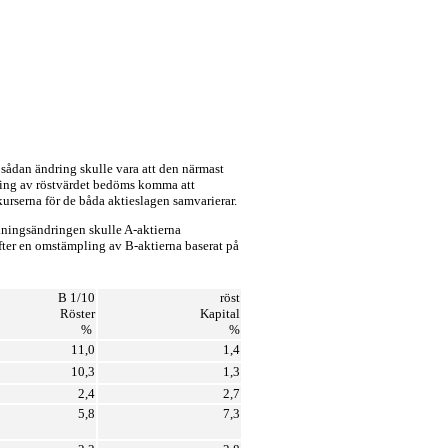
 sådan ändring skulle vara att den närmast
ttring av röstvärdet bedöms komma att
 kurserna för de båda aktieslagen samvarierar.
rdningsändringen skulle A-aktierna
efter en omstämpling av B-aktierna baserat på
B 1/10
röst
Röster
Kapital
%
%
11,0
1,4
10,3
1,3
2,4
2,7
5,8
7,3