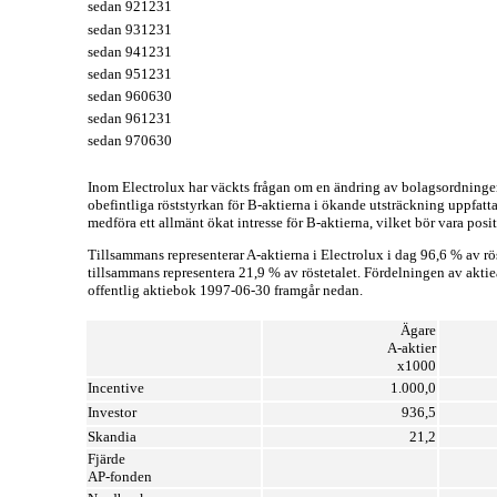
sedan 921231
sedan 931231
sedan 941231
sedan 951231
sedan 960630
sedan 961231
sedan 970630
Inom Electrolux har väckts frågan om en ändring av bolagsordningen a
obefintliga röststyrkan för B-aktierna i ökande utsträckning uppfatt
medföra ett allmänt ökat intresse för B-aktierna, vilket bör vara pos
Tillsammans representerar A-aktierna i Electrolux i dag 96,6 % av rö
tillsammans representera 21,9 % av röstetalet. Fördelningen av aktie
offentlig aktiebok 1997-06-30 framgår nedan.
Ägare
A-aktier
x1000
Incentive
1.000,0
Investor
936,5
Skandia
21,2
Fjärde
AP-fonden