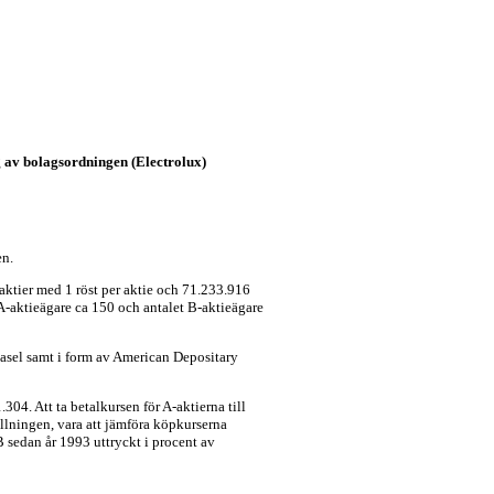
g av bolagsordningen (Electrolux)
en.
-aktier med 1 röst per aktie och 71.233.916
 A-aktieägare ca 150 och antalet B-aktieägare
asel samt i form av American Depositary
04. Att ta betalkursen för A-aktierna till
ällningen, vara att jämföra köpkurserna
B sedan år 1993 uttryckt i procent av