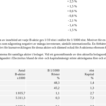
+ 2,5 %
+ 1,5 %
+ 0,6 %
- 0,8 %
- 2,1 %
- 1,4 %
- 1,5 %
v innebörd att varje B-aktie ges 1/10 röst i stället för 1/1000 röst. Motivet för en
as som någonting negativt av många investerare, särskilt internationella. En förbä
itivt för kursutvecklingen för dessa aktier och därmed också för A-aktierna eftersom
sterna för samtliga aktier i bolaget. Vid ett genomförande av den aktuella bolagso
ägandet i Electrolux bland de röst- och kapitalmässigt större aktieägarna före och 
Antal
B 1/1000
röst
B-aktier
Röster
Kapital
x1000
%
%
48,3
1,4
45,2
1,3
1.935,7
1,1
2,7
5.311,3
0,3
7,3