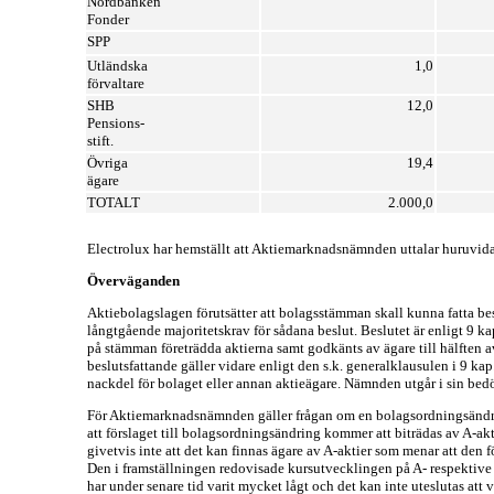
Nordbanken
Fonder
SPP
Utländska
1,0
förvaltare
SHB
12,0
Pensions-
stift.
Övriga
19,4
ägare
TOTALT
2.000,0
Electrolux har hemställt att Aktiemarknadsnämnden uttalar huruvid
Överväganden
Aktiebolagslagen förutsätter att bolagsstämman skall kunna fatta b
långtgående majoritetskrav för sådana beslut. Beslutet är enligt 9 ka
på stämman företrädda aktierna samt godkänts av ägare till hälften 
beslutsfattande gäller vidare enligt den s.k. generalklausulen i 9 kap.
nackdel för bolaget eller annan aktieägare. Nämnden utgår i sin bedö
För Aktiemarknadsnämnden gäller frågan om en bolagsordningsändring
att förslaget till bolagsordningsändring kommer att biträdas av A-akt
givetvis inte att det kan finnas ägare av A-aktier som menar att den 
Den i framställningen redovisade kursutvecklingen på A- respektive B
har under senare tid varit mycket lågt och det kan inte uteslutas att vi