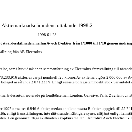
Aktiemarknadsnämndens uttalande 1998:2
1998-01-28
östvärdesskillnaden mellan A- och B-aktier från 1/1000 till 1/10 genom ändrin
llning från AB Electrolux.
relse, som i huvudsak är en sammanfattning av Electrolux framställning till nämnd
 73.233.916 aktier, envar på nominellt 25 kronor. Av aktierna utgörs 2.000.000 av A
r i bolaget är sålunda 2.071.233,9. Enligt senaste bolagsstämmoaktiebok var antalet
erna är dessutom noterade på fondbörserna i London, Geneåve, Paris, Zu£rich och B
 1997 omsattes 6.946 A-aktier, medan antalet omsatta B-aktier uppgick till 55.741.3
, enligt framställningen, inte rättvisande. Riktigare synes, alltjämt enligt framst
knaden. Den genomsnittliga skillnaden i köpkurs mellan Electrolux A och Electrolux 