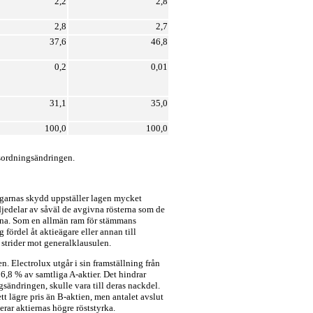
2,2
2,8
2,8
2,7
37,6
46,8
0,2
0,01
31,1
35,0
100,0
100,0
sordningsändringen.
ägarnas skydd uppställer lagen mycket
edjedelar av såväl de avgivna rösterna som de
erna. Som en allmän ram för stämmans
 fördel åt aktieägare eller annan till
 strider mot generalklausulen.
 Electrolux utgår i sin framställning från
96,8 % av samtliga A-aktier. Det hindrar
gsändringen, skulle vara till deras nackdel.
t lägre pris än B-aktien, men antalet avslut
terar aktiernas högre röststyrka.