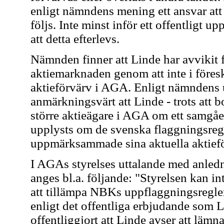
enligt nämndens mening ett ansvar att f
följs. Inte minst inför ett offentligt u
att detta efterlevs.
Nämnden finner att Linde har avvikit 
aktiemarknaden genom att inte i föres
aktieförvärv i AGA. Enligt nämndens u
anmärkningsvärt att Linde - trots att 
större aktieägare i AGA om ett samgå
upplysts om de svenska flaggningsregl
uppmärksammade sina aktuella aktief
I AGAs styrelses uttalande med anledn
anges bl.a. följande: "Styrelsen kan 
att tillämpa NBKs uppflaggningsregler
enligt det offentliga erbjudande som 
offentliggjort att Linde avser att lämn