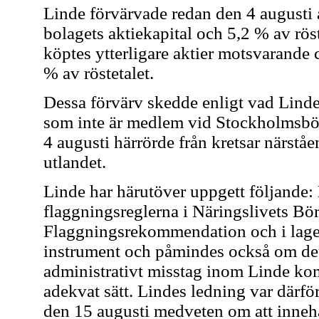
Linde förvärvade redan den 4 augusti
bolagets aktiekapital och 5,2 % av röst
köptes ytterligare aktier motsvarande 
% av röstetalet.
Dessa förvärv skedde enligt vad Lind
som inte är medlem vid Stockholmsbör
4 augusti härrörde från kretsar närstå
utlandet.
Linde har härutöver uppgett följande: L
flaggningsreglerna i Näringslivets Bö
Flaggningsrekommendation och i lage
instrument och påmindes också om dett
administrativt misstag inom Linde kom 
adekvat sätt. Lindes ledning var därfö
den 15 augusti medveten om att inneha