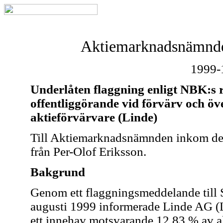
Aktiemarknadsnämnde
1999-
Underlåten flaggning enligt NBK:
offentliggörande vid förvärv och öve
aktieförvärvare (Linde)
Till Aktiemarknadsnämnden inkom den
från Per-Olof Eriksson.
Bakgrund
Genom ett flaggningsmeddelande till
augusti 1999 informerade Linde AG (L
ett innehav motsvarande 12,83 % av ak