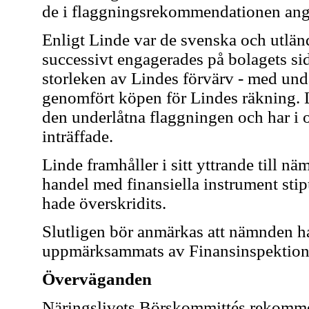
de i flaggningsrekommendationen ang
Enligt Linde var de svenska och utlä
successivt engagerades på bolagets sid
storleken av Lindes förvärv - med un
genomfört köpen för Lindes räkning. Li
den underlåtna flaggningen och har i
inträffade.
Linde framhåller i sitt yttrande till n
handel med finansiella instrument stip
hade överskridits.
Slutligen bör anmärkas att nämnden har
uppmärksammats av Finansinspektio
Överväganden
Näringslivets Börskommittés rekomme