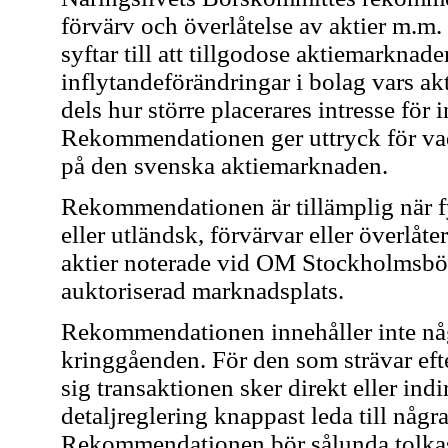
förvärv och överlåtelse av aktier m.
syftar till att tillgodose aktiemarkna
inflytandeförändringar i bolag vars ak
dels hur större placerares intresse för 
Rekommendationen ger uttryck för va
på den svenska aktiemarknaden.
Rekommendationen är tillämplig när fy
eller utländsk, förvärvar eller överlåte
aktier noterade vid OM Stockholmsbörs
auktoriserad marknadsplats.
Rekommendationen innehåller inte någo
kringgåenden. För den som strävar eft
sig transaktionen sker direkt eller indi
detaljreglering knappast leda till någr
Rekommendationen bör sålunda tolkas