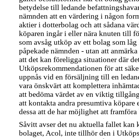
betydelse till ledande befattningshava
nämnden att en värdering i någon form 
aktier i dotterbolag och att sådana vär
köparen ingår i eller nära knuten till 
som avsåg utköp av ett bolag som låg h
påpekade nämnden - utan att anmärka mo
att det kan föreligga situationer där det 
Utköpsrekommendationen för att säkerstä
uppnås vid en försäljning till en ledan
vara önskvärt att komplettera inhämta
att bedöma värdet av en viktig tillgån
att kontakta andra presumtiva köpare el
dessa att de har möjlighet att framföra
Såvitt avser det nu aktuella fallet kan
bolaget, Acol, inte tillhör den i Ut