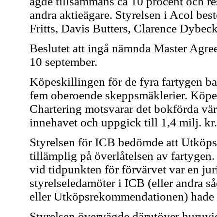
ägde tillsammans ca 10 procent och res
andra aktieägare. Styrelsen i Acol bes
Fritts, Davis Butters, Clarence Dybec
Beslutet att ingå nämnda Master Agree
10 september.
Köpeskillingen för de fyra fartygen ba
fem oberoende skeppsmäklerier. Köpes
Chartering motsvarar det bokförda vä
innehavet och uppgick till 1,4 milj. kr.
Styrelsen för ICB bedömde att Utköp
tillämplig på överlåtelsen av fartygen
vid tidpunkten för förvärvet var en ju
styrelseledamöter i ICB (eller andra 
eller Utköpsrekommendationen) hade 
Styrelsen övervägde därutöver huruvi