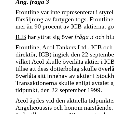
Ang. fråga 3
Frontline var inte representerat i styr
försäljning av fartygen togs. Frontline
mer än 90 procent av ICB-aktierna, go
ICB
har yttrat sig över
fråga 3
och bl.a
Frontline, Acol Tankers Ltd , ICB och
direktör, ICB) ingick den 22 septembe
vilket Acol skulle överlåta aktier i IC
tillse att dess dotterbolag skulle överlå
överlåta sitt innehav av aktier i Stoc
Transaktionerna skulle enligt avtale
tidpunkt, den 22 september 1999.
Acol ägdes vid den aktuella tidpunkten
Angelicoussis och honom närstående.