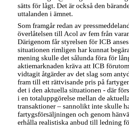
sätts för lågt. Det är också den bära
uttalanden i ämnet.
Som framgår redan av pressmeddelande
överlåtelsen till Acol av fem från var
Därigenom får styrelsen för ICB anse
situationen rimligen har kunnat begä
mening skulle det sålunda föra för lång
aktiemarknaden kräva att ICB föruto
vidtagit åtgärder av det slag som anty
fram till ett rättvisande pris på fartyg
det i den aktuella situationen - där för
i en totaluppgörelse mellan de aktuell
transaktioner – sannolikt inte skulle ha
fartygsförsäljningen och genom hänvä
erhålla realistiska anbud till ledning 