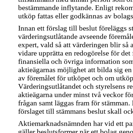
bestämmande inflytande. Enligt rekom
utköp fattas eller godkännas av bola
Innan ett förslag till beslut föreläggs
värderingsutlåtande avseende föremåle
expert, vald så att värderingen blir så 
vidare upprätta en redogörelse för det
finansiella och övriga information som
aktieägarnas möjlighet att bilda sig e
av föremålet för utköpet och om utköpe
Värderingsutlåtandet och styrelsens red
aktieägarna under minst två veckor f
frågan samt läggas fram för stämman. 
förslaget till stämmans beslut skall oc
Aktiemarknadsnämnden har vid ett par 
gäller beslutsformer när ett bolag gen