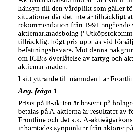
hänsyn till den vårdplikt som gäller fö
situationer där det inte är tillräcklig
rekommendation från 1991 angående vis
aktiemarknadsbolag ("Utköpsrekommenda
tillräckligt högt pris uppnås vid försäl
befattningshavare. Mot denna bakgrun
om ICB:s överlåtelse av fartyg och akt
aktiemarknaden.
I sitt yttrande till nämnden har
Frontli
Ang. fråga 1
Priset på B-aktien är baserat på bolag
betalas på A-aktierna är resultatet av 
Frontline och det s.k. A-aktieägarkons
inhämtades synpunkter från aktörer 