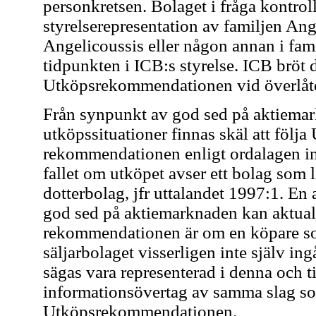
personkretsen. Bolaget i fråga kontro
styrelserepresentation av familjen An
Angelicoussis eller någon annan i fami
tidpunkten i ICB:s styrelse. ICB bröt 
Utköpsrekommendationen vid överlåte
Från synpunkt av god sed på aktiemar
utköpssituationer finnas skäl att följ
rekommendationen enligt ordalagen inte
fallet om utköpet avser ett bolag som l
dotterbolag, jfr uttalandet 1997:1. En
god sed på aktiemarknaden kan aktual
rekommendationen är om en köpare so
säljarbolaget visserligen inte själv in
sägas vara representerad i denna och ti
informationsövertag av samma slag so
Utköpsrekommendationen.