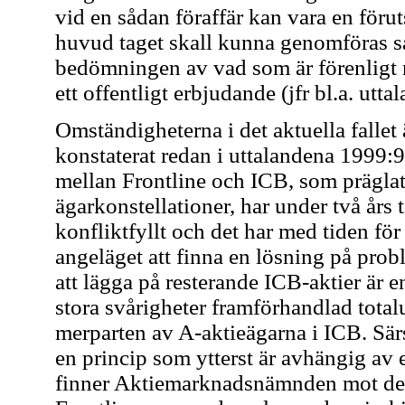
vid en sådan föraffär kan vara en förut
huvud taget skall kunna genomföras sa
bedömningen av vad som är förenligt
ett offentligt erbjudande (jfr bl.a. utta
Omständigheterna i det aktuella falle
konstaterat redan i uttalandena 1999:9
mellan Frontline och ICB, som präglat
ägarkonstellationer, har under två års 
konfliktfyllt och det har med tiden för 
angeläget att finna en lösning på pro
att lägga på resterande ICB-aktier är en
stora svårigheter framförhandlad tota
merparten av A-aktieägarna i ICB. Särsk
en princip som ytterst är avhängig a
finner Aktiemarknadsnämnden mot denn