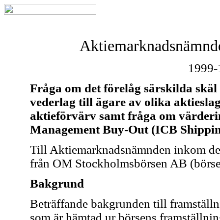
Aktiemarknadsnämnde
1999-
Fråga om det förelåg särskilda skäl 
vederlag till ägare av olika aktiesla
aktieförvärv samt fråga om värderin
Management Buy-Out (ICB Shippin
Till Aktiemarknadsnämnden inkom den
från OM Stockholmsbörsen AB (börse
Bakgrund
Beträffande bakgrunden till framställ
som är hämtad ur börsens framställni