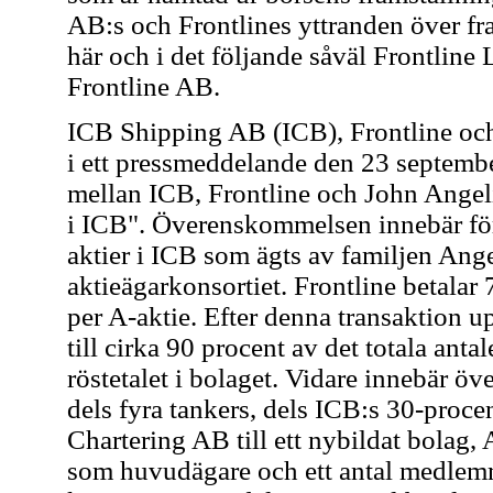
AB:s och Frontlines yttranden över fr
här och i det följande såväl Frontline
Frontline AB.
ICB Shipping AB (ICB), Frontline oc
i ett pressmeddelande den 23 septemb
mellan ICB, Frontline och John Angel
i ICB". Överenskommelsen innebär för d
aktier i ICB som ägts av familjen Ange
aktieägarkonsortiet. Frontline betalar
per A-aktie. Efter denna transaktion u
till cirka 90 procent av det totala anta
röstetalet i bolaget. Vidare innebär ö
dels fyra tankers, dels ICB:s 30-proc
Chartering AB till ett nybildat bolag,
som huvudägare och ett antal medlem