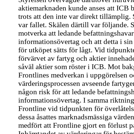
aktiemarknaden kunde anses att ICB 
trots att den inte var direkt tillämplig
var fallet. Skälen därtill var följande
motverka att ledande befattningshavare 
informationsövertag och att detta i sin t
för utköpet sätts för lågt. Vid tidpu
förvärvet av fartyg och aktier innehad
såväl aktier som röster i ICB. Mot bak
Frontlines medverkan i uppgörelsen oc
värderingsprocessen avseende fartygen,
någon risk för att ledande befattnings
informationsövertag. I samma riktnin
Frontline vid tidpunkten för överlåtels
dessa åsattes marknadsmässiga värden.
medfört att Frontline gjort en förlust 
Inhämtandet av värderingar för bestäm