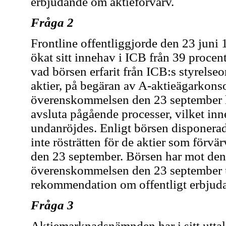
erbjudande om aktieförvärv.
Fråga 2
Frontline offentliggjorde den 23 juni
ökat sitt innehav i ICB från 39 procent
vad börsen erfarit från ICB:s styrels
aktier, på begäran av A-aktieägarkonso
överenskommelsen den 23 september k
avsluta pågående processer, vilket inn
undanröjdes. Enligt börsen disponera
inte rösträtten för de aktier som förv
den 23 september. Börsen har mot de
överenskommelsen den 23 september u
rekommendation om offentligt erbjuda
Fråga 3
Aktiemarknadsnämnden har i sitt uttal