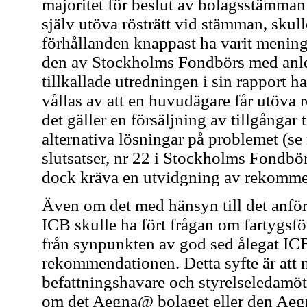
majoritet för beslut av bolagsstämman 
själv utöva rösträtt vid stämman, sku
förhållanden knappast ha varit menings
den av Stockholms Fondbörs med anled
tillkallade utredningen i sin rapport 
vållas av att en huvudägare får utöva 
det gäller en försäljning av tillgångar 
alternativa lösningar på problemet (se
slutsatser, nr 22 i Stockholms Fondbörs
dock kräva en utvidgning av rekomme
Även om det med hänsyn till det anförd
ICB skulle ha fört frågan om fartygsfö
från synpunkten av god sed ålegat ICB
rekommendationen. Detta syfte är att m
befattningshavare och styrelseledamöte
om det Aegna@ bolaget eller den Aegna