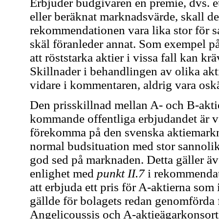
Erbjuder budgivaren en premie, dvs. et
eller beräknat marknadsvärde, skall d
rekommendationen vara lika stor för sa
skäl föranleder annat. Som exempel p
att röststarka aktier i vissa fall kan kr
Skillnader i behandlingen av olika akt
vidare i kommentaren, aldrig vara oskä
Den prisskillnad mellan A- och B-aktie
kommande offentliga erbjudandet är vä
förekomma på den svenska aktiemarkna
normal budsituation med stor sannoli
god sed på marknaden. Detta gäller äv
enlighet med
punkt II.7
i rekommendati
att erbjuda ett pris för A-aktierna som
gällde för bolagets redan genomförda f
Angelicoussis och A-aktieägarkonsortiet