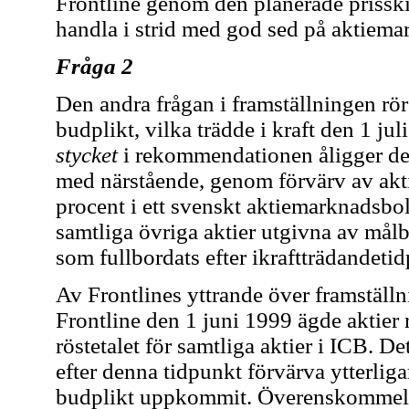
Frontline genom den planerade prisski
handla i strid med god sed på aktiema
Fråga 2
Den andra frågan i framställningen r
budplikt, vilka trädde i kraft den 1 ju
stycket
i rekommendationen åligger de
med närstående, genom förvärv av akt
procent i ett svenskt aktiemarknadsbola
samtliga övriga aktier utgivna av målb
som fullbordats efter ikraftträdandeti
Av Frontlines yttrande över framställn
Frontline den 1 juni 1999 ägde aktier
röstetalet för samtliga aktier i ICB. Det
efter denna tidpunkt förvärva ytterliga
budplikt uppkommit. Överenskommels