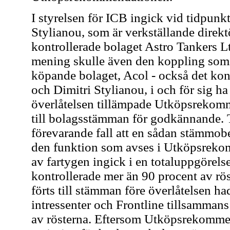
I styrelsen för ICB ingick vid tidpunkt
Stylianou, som är verkställande direkt
kontrollerade bolaget Astro Tankers 
mening skulle även den koppling som
köpande bolaget, Acol - också det kont
och Dimitri Stylianou, i och för sig h
överlåtelsen tillämpade Utköpsrekomm
till bolagsstämman för godkännande. Ti
förevarande fall att en sådan stämmobe
den funktion som avses i Utköpsreko
av fartygen ingick i en totaluppgörels
kontrollerade mer än 90 procent av röst
förts till stämman före överlåtelsen h
intressenter och Frontline tillsamman
av rösterna. Eftersom Utköpsrekommen