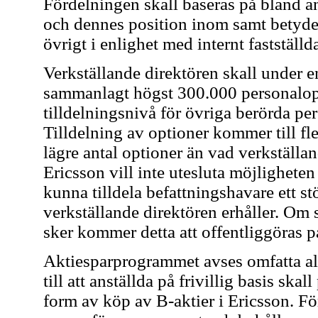
Fördelningen skall baseras på bland an
och dennes position inom samt betyde
övrigt i enlighet med internt fastställda
Verkställande direktören skall under e
sammanlagt högst 300.000 personalop
tilldelningsnivå för övriga berörda per
Tilldelning av optioner kommer till fle
lägre antal optioner än vad verkställan
Ericsson vill inte utesluta möjligheten a
kunna tilldela befattningshavare ett st
verkställande direktören erhåller. Om 
sker kommer detta att offentliggöras på
Aktiesparprogrammet avses omfatta all
till att anställda på frivillig basis ska
form av köp av B-aktier i Ericsson. Fö