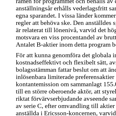
ramen för programmet och behålls av d
anställningsår erhålls vederlagsfritt 
egna sparandet. I vissa länder kommer
regler att behöva ske. Den anställde
är relaterat till lönenivå, varvid det hö
motsvara en viss procentandel av bru
Antalet B-aktier inom detta program b
För att kunna genomföra det globala 
kostnadseffektivt och flexibelt sätt, av
bolagsstämman fattar beslut om att änd
inlösenbara limiterade preferensaktier 
kontantemission om sammanlagt 155.0
till en större oberoende aktör, att sty
riktat förvärvserbjudande avseende samt
av serie C, efter omvandling till aktier 
anställda i Ericsson-koncernen, varvid