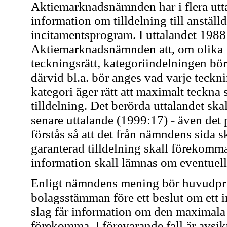
Aktiemarknadsnämnden har i flera utt
information om tilldelning till anställ
incitamentsprogram. I uttalandet 1988
Aktiemarknadsnämnden att, om olika ka
teckningsrätt, kategoriindelningen bör
därvid bl.a. bör anges vad varje teckn
kategori äger rätt att maximalt teckna 
tilldelning. Det berörda uttalandet ska
senare uttalande (1999:17) - även det 
förstås så att det från nämndens sida s
garanterad tilldelning skall förekomma 
information skall lämnas om eventuella
Enligt nämndens mening bör huvudprin
bolagsstämman före ett beslut om ett 
slag får information om den maximala 
förekomma. I förevarande fall är avsik