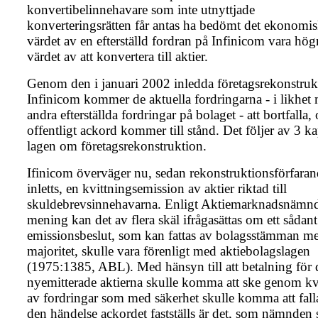
konvertibelinnehavare som inte utnyttjade
konverteringsrätten får antas ha bedömt det ekonomi
värdet av en efterställd fordran på Infinicom vara hög
värdet av att konvertera till aktier.
Genom den i januari 2002 inledda företagsrekonstruk
Infinicom kommer de aktuella fordringarna - i likhet
andra efterställda fordringar på bolaget - att bortfalla,
offentligt ackord kommer till stånd. Det följer av 3 ka
lagen om företagsrekonstruktion.
Ifinicom överväger nu, sedan rekonstruktionsförfaran
inletts, en kvittningsemission av aktier riktad till
skuldebrevsinnehavarna. Enligt Aktiemarknadsnämn
mening kan det av flera skäl ifrågasättas om ett sådant
emissionsbeslut, som kan fattas av bolagsstämman m
majoritet, skulle vara förenligt med aktiebolagslagen
(1975:1385, ABL). Med hänsyn till att betalning för 
nyemitterade aktierna skulle komma att ske genom kv
av fordringar som med säkerhet skulle komma att falla
den händelse ackordet fastställs är det, som nämnden s