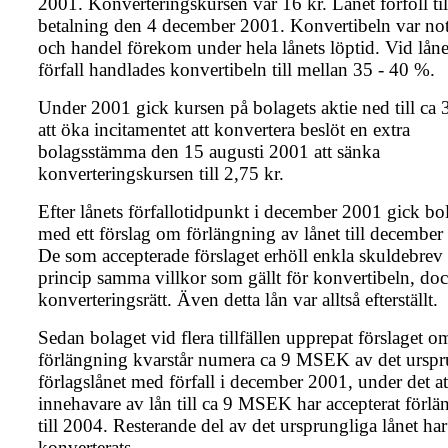
2001. Konverteringskursen var 16 kr. Lånet förföll til
betalning den 4 december 2001. Konvertibeln var no
och handel förekom under hela lånets löptid. Vid låne
förfall handlades konvertibeln till mellan 35 - 40 %.
Under 2001 gick kursen på bolagets aktie ned till ca 3
att öka incitamentet att konvertera beslöt en extra
bolagsstämma den 15 augusti 2001 att sänka
konverteringskursen till 2,75 kr.
Efter lånets förfallotidpunkt i december 2001 gick bol
med ett förslag om förlängning av lånet till december
De som accepterade förslaget erhöll enkla skuldebrev
princip samma villkor som gällt för konvertibeln, do
konverteringsrätt. Även detta lån var alltså efterställt.
Sedan bolaget vid flera tillfällen upprepat förslaget o
förlängning kvarstår numera ca 9 MSEK av det urspr
förlagslånet med förfall i december 2001, under det at
innehavare av lån till ca 9 MSEK har accepterat förl
till 2004. Resterande del av det ursprungliga lånet har
konverterats.