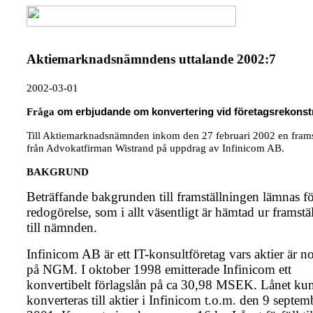
Aktiemarknadsnämndens uttalande 2002:7
2002-03-01
Fråga
om erbjudande om konvertering vid företagsrekonst
Till Aktiemarknadsnämnden inkom den 27 februari 2002 en frams
från Advokatfirman Wistrand på uppdrag av Infinicom AB.
BAKGRUND
Beträffande bakgrunden till framställningen lämnas f
redogörelse, som i allt väsentligt är hämtad ur framst
till nämnden.
Infinicom AB är ett IT-konsultföretag vars aktier är n
på NGM. I oktober 1998 emitterade Infinicom ett
konvertibelt förlagslån på ca 30,98 MSEK. Lånet ku
konverteras till aktier i Infinicom t.o.m. den 9 septem