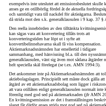
exempelvis inte uteslutet att emissionsbeslutet skulle
anses ge en otillbörlig fördel åt de aktuella fordrings
och samtidigt vara till nackdel för aktieägarna. Beslute
då strida mot den s.k. generalklausulen i 9 kap. 37 §
Den reella innebörden av den tilltänkta kvittningsemi
kan sägas vara att konvertering tillåts trots att
konverteringstiden har löpt ut i syfte att
konvertibelinnehavarna skall få viss kompensation.
Aktiemarknadsnämnden har emellertid i tidigare
sammanhang, med hänvisning bl.a. till den nyssnäm
generalklausulen, vänt sig även mot sådana åtgärder n
helt speciella skäl förelegat (se t.ex. AMN 1994:3).
Det ankommer inte på Aktiemarknadsnämnden att to
aktiebolagslagen. Principiellt sett måste dock gälla att
åtgärd av ett aktiemarknadsbolag som ligger i riskzon
att vara otillåten enligt generalklausulen normalt inte
förenlig med god sed på aktiemarknaden (jfr AMN 2
En kvittningsemission av det i framställningen beskr
slaget får därför anses strida mot god sed på aktiema