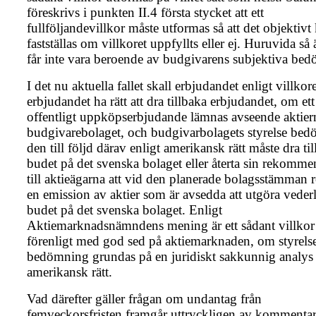
föreskrivs i punkten II.4 första stycket att ett
fullföljandevillkor måste utformas så att det objektivt
fastställas om villkoret uppfyllts eller ej. Huruvida så ä
får inte vara beroende av budgivarens subjektiva be
I det nu aktuella fallet skall erbjudandet enligt villkor
erbjudandet ha rätt att dra tillbaka erbjudandet, om ett
offentligt uppköpserbjudande lämnas avseende aktier
budgivarebolaget, och budgivarbolagets styrelse bedö
den till följd därav enligt amerikansk rätt måste dra ti
budet på det svenska bolaget eller återta sin rekomme
till aktieägarna att vid den planerade bolagsstämman r
en emission av aktier som är avsedda att utgöra vederl
budet på det svenska bolaget. Enligt
Aktiemarknadsnämndens mening är ett sådant villkor
förenligt med god sed på aktiemarknaden, om styrels
bedömning grundas på en juridiskt sakkunnig analys
amerikansk rätt.
Vad därefter gäller frågan om undantag från
femveckorsfristen framgår uttryckligen av kommentare