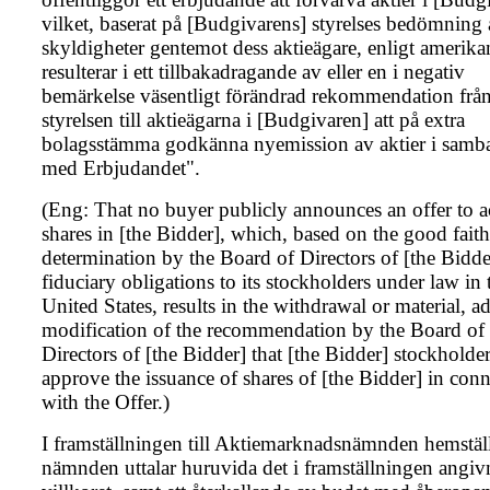
vilket, baserat på [Budgivarens] styrelses bedömning 
skyldigheter gentemot dess aktieägare, enligt amerikan
resulterar i ett tillbakadragande av eller en i negativ
bemärkelse väsentligt förändrad rekommendation frå
styrelsen till aktieägarna i [Budgivaren] att på extra
bolagsstämma godkänna nyemission av aktier i samb
med Erbjudandet".
(Eng: That no buyer publicly announces an offer to a
shares in [the Bidder], which, based on the good faith
determination by the Board of Directors of [the Bidder
fiduciary obligations to its stockholders under law in 
United States, results in the withdrawal or material, a
modification of the recommendation by the Board of
Directors of [the Bidder] that [the Bidder] stockholde
approve the issuance of shares of [the Bidder] in con
with the Offer.)
I framställningen till Aktiemarknadsnämnden hemställ
nämnden uttalar huruvida det i framställningen angiv