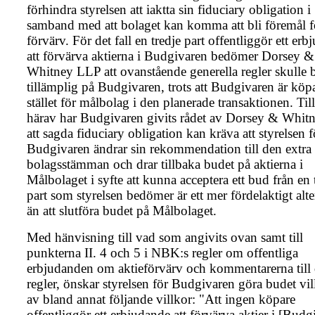
förhindra styrelsen att iaktta sin fiduciary obligation i
samband med att bolaget kan komma att bli föremål fö
förvärv. För det fall en tredje part offentliggör ett er
att förvärva aktierna i Budgivaren bedömer Dorsey &
Whitney LLP att ovanstående generella regler skulle b
tillämplig på Budgivaren, trots att Budgivaren är köpa
stället för målbolag i den planerade transaktionen. Till
härav har Budgivaren givits rådet av Dorsey & Whi
att sagda fiduciary obligation kan kräva att styrelsen f
Budgivaren ändrar sin rekommendation till den extra
bolagsstämman och drar tillbaka budet på aktierna i
Målbolaget i syfte att kunna acceptera ett bud från en 
part som styrelsen bedömer är ett mer fördelaktigt alte
än att slutföra budet på Målbolaget.
Med hänvisning till vad som angivits ovan samt till
punkterna II. 4 och 5 i NBK:s regler om offentliga
erbjudanden om aktieförvärv och kommentarerna till 
regler, önskar styrelsen för Budgivaren göra budet vil
av bland annat följande villkor: "Att ingen köpare
offentliggör ett erbjudande att förvärva aktier i [Budg