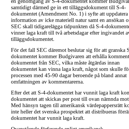
en genomgång av S-4-dokumentet kommer Budgiva
samtidigt därmed ge in ett tilläggsdokument till S-4-
dokumentet (Amendment No. 1) i syfte att uppdatera 
information av icke materiell natur samt en ansökan o
SEC skall tidigarelägga tidpunkten då S-4-dokument
vinner laga kraft till två arbetsdagar efter ingivandet a
tilläggsdokumentet.
För det fall SEC däremot beslutar sig för att granska 
dokumentet kommer Budgivaren att erhålla komment
dokumentet från SEC, vilka måste åtgärdas innan
dokumentet kan vinna laga kraft, något som skulle fö
processen med 45-90 dagar beroende på bland annat
omfattningen av kommentarerna.
Efter det att S-4-dokumentet har vunnit laga kraft k
dokumentet att skickas per post till ovan nämnda mot
Med hänsyn tagen till amerikansk värdepappersrätt 
inte heller det svenska prospektet att distribueras förr
dokumentet har vunnit laga kraft.
Ovanstående förfarande enligt amerikansk