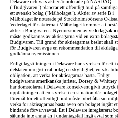
Delaware och vars aktier är noterade på NASDAQ
("Budgivaren") planerar ett offentligt bud på samtliga 
ett svenskt bolag ("Målbolaget"). Aktier av serie B i
Målbolaget är noterade på Stockholmsbörsens O-lista
Vederlaget för aktierna i Målbolaget kommer att bestå
aktier i Budgivaren . Nyemissionen av vederlagsaktie
måste godkännas av aktieägarna vid en extra bolagss
Budgivaren. Till grund för aktieägarnas beslut skall s
för Budgivaren avge en rekommendation till aktieägar
godkänna nyemissionen.
Enligt lagstiftningen i Delaware har styrelsen för ett i
delstaten inregistrerat bolag en skyldighet, en s.k. fid
obligation, att verka för aktieägarnas bästa. Enligt
budgivarens amerikanska jurister, Dorsey & Whitney
har domstolarna i Delaware konsekvent givit uttryck 
uppfattningen att en styrelse i en situation där bolaget
föremål för ett offentligt bud måste bibehålla sin möjli
verka för aktieägarnas bästa även om bolaget ingått et
bindande förvärvsavtal. Ett i Delaware inregistrerat b
sålunda inte annat än i undantagsfall ingå avtal som s