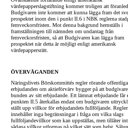
värdepapperslagstiftning kommer troligen att föranled
Budgivaren inte kommer att kunna lägga fram det sv
prospektet inom den i punkt II.6 i NBK reglerna sta
femveckorsfristen. Mot denna bakgrund hemställs i
framställningen till nämnden om undantag från
femveckorsfristen, så att Budgivaren kan lägga fram
prospektet när detta är möjligt enligt amerikansk
värdepappersrätt.
ÖVERVÄGANDEN
Näringslivets Börskommittés regler rörande offentliga
erbjudanden om aktie­förvärv bygger på att budgivare
bunden av sitt erbjudande. Ett lämnat erbjudande får 
punkten II.5 återkallas endast om budgivaren uttryck
ställt upp villkor för erbjudandets fullföljande. Regle
innehåller inga begränsningar i fråga om vilka slags
fullföljandevillkor som kan uppställas, men tillåter int
sådana villkor utformas på vilket sätt som helst. Sålu