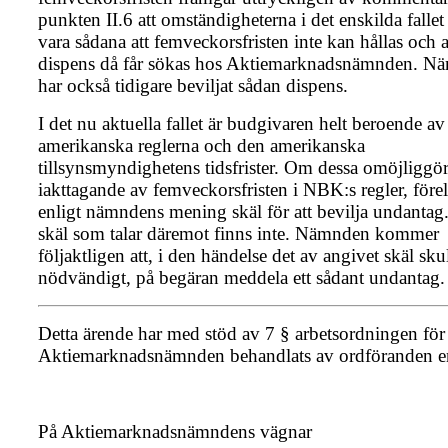
punkten II.6 att omständigheterna i det enskilda fallet
vara sådana att femveckorsfristen inte kan hållas och a
dispens då får sökas hos Aktiemarknadsnämnden. N
har också tidigare beviljat sådan dispens.
I det nu aktuella fallet är budgivaren helt beroende av
amerikanska reglerna och den amerikanska
tillsynsmyndighetens tidsfrister. Om dessa omöjliggör
iakttagande av femveckorsfristen i NBK:s regler, före
enligt nämndens mening skäl för att bevilja undantag
skäl som talar däremot finns inte. Nämnden kommer
följaktligen att, i den händelse det av angivet skäl skul
nödvändigt, på begäran meddela ett sådant undantag.
Detta ärende har med stöd av 7 § arbetsordningen för
Aktiemarknadsnämnden behandlats av ordföranden 
På Aktiemarknadsnämndens vägnar