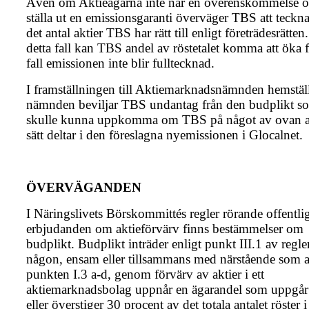
Även om Aktieägarna inte når en överenskommelse o
ställa ut en emissionsgaranti överväger TBS att teckna
det antal aktier TBS har rätt till enligt företrädesrätten
detta fall kan TBS andel av röstetalet komma att öka f
fall emissionen inte blir fulltecknad.
I framställningen till Aktiemarknadsnämnden hemställ
nämnden beviljar TBS undantag från den budplikt s
skulle kunna uppkomma om TBS på något av ovan 
sätt deltar i den föreslagna nyemissionen i Glocalnet.
ÖVERVÄGANDEN
I Näringslivets Börskommittés regler rörande offentli
erbjudanden om aktie­förvärv finns bestämmelser om
budplikt. Budplikt inträder enligt punkt III.1 av regle
någon, ensam eller tillsam­mans med närstående som a
punkten I.3 a-d, genom förvärv av aktier i ett
aktiemarknadsbolag uppnår en ägarandel som uppgår t
eller överstiger 30 procent av det totala antalet röster i