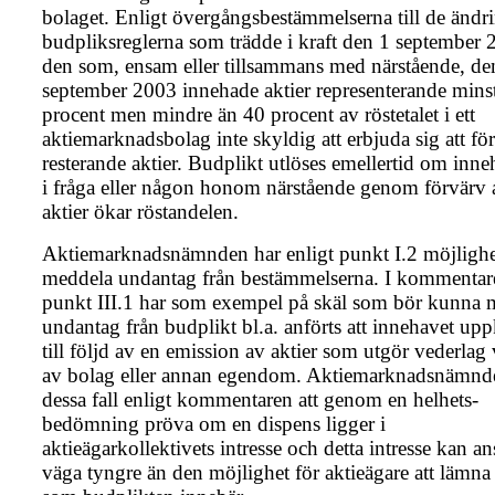
bolaget. Enligt övergångsbestämmelserna till de ändri
budpliksreglerna som trädde i kraft den 1 september 
den som, ensam eller tillsammans med närstående, de
september 2003 innehade aktier representerande mins
procent men mindre än 40 procent av röstetalet i ett
aktiemarknadsbolag inte skyldig att erbjuda sig att fö
resterande aktier. Budplikt utlöses emellertid om inn
i fråga eller någon honom närstående genom förvärv 
aktier ökar röstandelen.
Aktiemarknadsnämnden har enligt punkt I.2 möjlighet
meddela undantag från bestämmelserna. I kommentare
punkt III.1 har som exempel på skäl som bör kunna 
undantag från budplikt bl.a. anförts att innehavet u
till följd av en emission av aktier som utgör vederlag
av bolag eller annan egendom. Aktiemarknadsnämnde
dessa fall enligt kommentaren att genom en helhets­
bedömning pröva om en dispens ligger i
aktieägarkollektivets intresse och detta intresse kan an
väga tyngre än den möjlighet för aktieägare att lämna