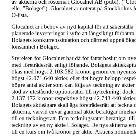
av aktierna och rösterna i Glocalnet AB (publ), ("Glo
eller "Bolaget"). Glocalnet är noterat på Stockholms 
O-lista.
Glocalnet är i behov av nytt kapital för att säkerställa
planerade investeringar i syfte att långsiktigt förbättra
Bolagets konkurrenssituation och därmed uppnå öka
lönsamhet i Bolaget.
Styrelsen för Glocalnet har därför fattat beslut om ny
med företrädesrätt enligt följande. Bolagets aktiekapita
ökas med högst 2.103.582 kronor genom en nyemiss
högst 42.071.640 aktier, eller det högre belopp respe
högre antal aktier som kan följa av teckning av aktie
stöd av utestående optionsrätter till nyteckning, dock
2.137.172 kronor respektive högst 42.743.440 aktier
Bolagets aktieägare skall äga företrädesrätt att teckna
aktierna, varvid envar gammal aktie berättigar inneha
till en teckningsrätt. Fem teckningsrätter berättigar till
teckning av en ny aktie i Bolaget. De nya aktierna emi
till en kurs om två kronor per aktie. Aktiens nominell