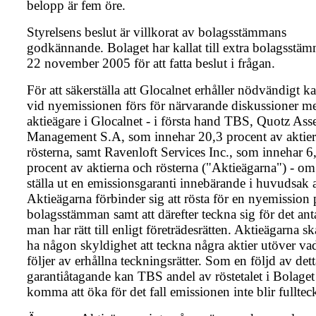
belopp är fem öre.
Styrelsens beslut är villkorat av bolagsstämmans
godkännande. Bolaget har kallat till extra bolagsstä
22 november 2005 för att fatta beslut i frågan.
För att säkerställa att Glocalnet erhåller nödvändigt ka
vid nyemissionen förs för närvarande diskussioner me
aktieägare i Glocalnet - i första hand TBS, Quotz Ass
Management S.A, som innehar 20,3 procent av aktie
rösterna, samt Ravenloft Services Inc., som innehar 6
procent av aktierna och rösterna ("Aktieägarna") - om 
ställa ut en emissionsgaranti innebärande i huvudsak a
Aktieägarna förbinder sig att rösta för en nyemission 
bolagsstämman samt att därefter teckna sig för det anta
man har rätt till enligt företrädesrätten. Aktieägarna ska
ha någon skyldighet att teckna några aktier utöver v
följer av erhållna teckningsrätter. Som en följd av dett
garantiåtagande kan TBS andel av röstetalet i Bolaget
komma att öka för det fall emissionen inte blir fulltec