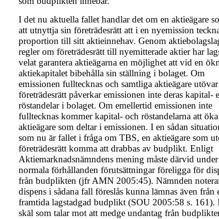
som budplikten innebär.
I det nu aktuella fallet handlar det om en aktieägare 
att utnyttja sin företrädesrätt att i en nyemission teckna
proportion till sitt aktieinnehav. Genom aktiebolagsl
regler om företrädesrätt till nyemitterade aktier har lag
velat garantera aktieägarna en möjlighet att vid en ök
aktiekapitalet bibehålla sin ställning i bolaget. Om
emissionen fulltecknas och samtliga aktieägare utövar
företrädesrätt påverkar emissionen inte deras kapital- e
röstandelar i bolaget. Om emellertid emissionen inte
fulltecknas kommer kapital- och röstandelarna att öka
aktieägare som deltar i emissionen. I en sådan situati
som nu är fallet i fråga om TBS, en aktieägare som ut
företrädesrätt komma att drabbas av budplikt. Enligt
Aktiemarknadsnämndens mening måste därvid under
normala förhållanden förutsättningar föreligga för di
från budplikten (jfr AMN 2005:45). Nämnden noterar
dispens i sådana fall föreslås kunna lämnas även från 
framtida lagstadgad budplikt (SOU 2005:58 s. 161).
skäl som talar mot att medge undantag från budplikt