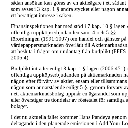
sådan ansökan kan göras av en aktieägare i ett sådant
som avses i 3 kap. 1 § andra stycket eller någon ann
ett berättigat intresse i saken.
Finansinspektionen har med stöd i 7 kap. 10 § lagen
offentliga uppköpserbjudanden samt 4 och 5 §§
förordningen (1991:1007) om handel och tjänster på
värdepappersmarknaden överlåtit till Aktiemarknad
att besluta i frågor om undantag från budplikt (FFFS
2006:4).
Budplikt inträder enligt 3 kap. 1 § lagen (2006:451)
offentliga uppköpserbjudanden på aktiemarknaden nä
någon efter förvärv av aktier, ensam eller tillsam­man
någon som är närstående enligt 5 §, genom förvärv av
i ett aktiemarknadsbolag uppnår en ägarandel som upp
eller överstiger tre tiondelar av röstetalet för samtliga a
bolaget.
I det nu aktuella fallet kommer Hans Pandeya genom
deltagande i den planerade emissionen i Add Your L