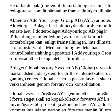
Beträffande bakgrunden till framställningen lämnas f
redogörelse, som är hämtad ur framställningen till n
Aktierna i Add Your Logo Group AB (AYL) är noter
Aktietorget. Bolaget har haft betydande problem unde
senaste året. I dotterbolaget Addyourlogo AB pågår
förhandlingar under ledning av rekonstruktör och
dotterbolaget kan, enligt framställningen, inte tillmät
ekonomiskt värde. Med anledning av detta har
kontrollbalansräkning upprättats i Addyourlogo Gr
som visar att aktiekapitalet är förbrukat.
Bolaget Global Factory Sweden AB (Global) utveckl
marknadsledande system för drift av internetkaféer o
gaming centers. Global är i en expansiv fas och skall 
verksamheten genom förvärv och konsolidation.
Global avser att förvärva AYL genom ett s.k. omvänt 
I första steget skall ett köparkollektiv förvärva AYL:s
huvudägares 60-procentiga aktieinnehav i AYL, dock
kommer inte någon person att förvärva mer än 30 pro