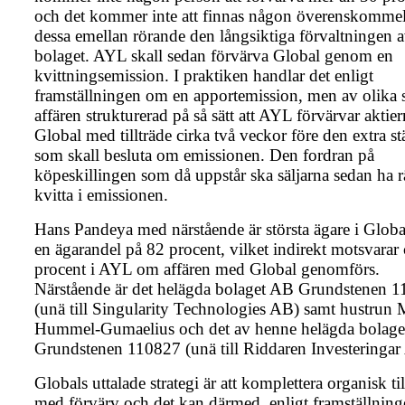
och det kommer inte att finnas någon överenskomme
dessa emellan rörande den långsiktiga förvaltningen 
bolaget. AYL skall sedan förvärva Global genom en
kvittningsemission. I praktiken handlar det enligt
framställningen om en apportemission, men av olika s
affären strukturerad på så sätt att AYL förvärvar aktier
Global med tillträde cirka två veckor före den extra 
som skall besluta om emissionen. Den fordran på
köpeskillingen som då uppstår ska säljarna sedan ha rä
kvitta i emissionen.
Hans Pandeya med närstående är största ägare i Glob
en ägarandel på 82 procent, vilket indirekt motsvarar
procent i AYL om affären med Global genomförs.
Närstående är det helägda bolaget AB Grundstenen 
(unä till Singularity Technologies AB) samt hustrun
Hummel-Gumaelius och det av henne helägda bolag
Grundstenen 110827 (unä till Riddaren Investeringar
Globals uttalade strategi är att komplettera organisk ti
med förvärv och det kan därmed, enligt framställning