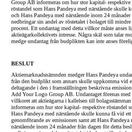
Group AB informeras om hur stor kapital- respektive
röstandel som Hans Pandeya med närstående skulle k
och Hans Pandeya med närstående inom 24 månader
nedbringar sin andel av röstetalet i bolaget till mindr
procent. Ett undantag med detta villkor måste anses li
aktie­ägar­kollektivets intresse. Några skäl som talar mo
medge undantag från budplikten kan inte anses föreli
BESLUT
Aktiemarknadsnämnden medger Hans Pandeya unda
från den budplikt som annars skulle uppkomma vid e
deltagande i den i framställningen beskrivna emission
Add Your Logo Group AB. Undantaget förenas med
villkoret att aktieägarna i kallelsen till bolagsstämman
informeras om hur stor kapital- respektive röstandel 
Hans Pandeya med närstående skulle kunna få vid ett
genomförande av emissionen samt att Hans Pandeya
närstående inom 24 månader från dagen för detta besl