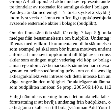
Group AB att uppnå ett aktieinnehav representerande
tre tiondelar av röstetalet för samtliga aktier i bolaget
Pandeya är därmed enligt 1 § första stycket 2 skyldig 
inom fyra veckor lämna ett offentligt uppköpserbjud
avseende resterande aktier i bolaget (budplikt).
Om det finns särskilda skäl, får enligt 7 kap. 5 § und
medges från bestämmelserna om budplikt. Undantag 
förenas med villkor. I kommentaren till bestämmelsen
som exempel på skäl som bör kunna motivera undanta
anförts att innehavet uppkommit till följd av en emis
aktier som antingen utgör vederlag vid köp av bolag e
annan egendom. Aktiemarknadsnämnden har i dessa fa
genom en helhetsbedömning pröva om en dispens lig
aktieägarkollektivets intresse och detta intresse kan an
väga tyngre än den möjlighet för aktieägare att lämna
som budplikten innebär. Se prop. 2005/06:140 s. 112
Enligt nämndens mening finns i det nu aktuella fallet
förutsättningar att bevilja undantag från budplikten, 
aktieägarna i kallelsen till bolagsstämman Add Your