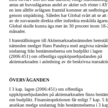
antas att huvudägarnas andel av aktier och röster i 
en inte alltför avlägsen framtid kommer att nedbringa
genom utspädning. Således har Global svårt att se att
av de nuvarande direkta eller indirekta enskilda ägarn
Global skulle kunna äga mer än 30 procent inom 18-
månader.
I framställningen till Aktiemarknadsnämnden hemställ
nämnden medger Hans Pandeya med angivna närståe
undantag från bestämmelserna om budplikt i lagen
(2006:451) om offentliga uppköpserbjudanden på
aktiemarknaden i anledning av de beskrivna transakti
ÖVERVÄGANDEN
I 3 kap. lagen (2006:451) om offentliga
uppköpserbjudanden på aktiemarknaden finns bestä
om budplikt. Finansinspektionen får enligt 7 kap. 5 §
ansökan medge undantag från bestämmelserna i 3 ka