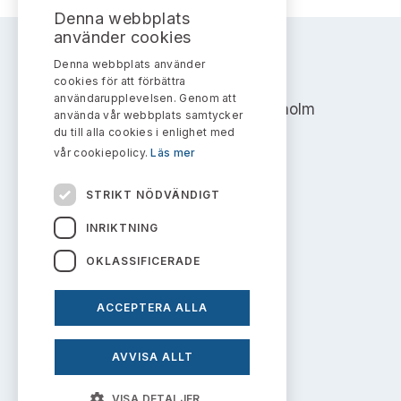
Bildarkiv
Kontakt administrativa ärenden
Denna webbplats
Ledamöter
Sök uttalanden
använder cookies
Huvudmän
Denna webbplats använder
AKTIEMARKNADSNÄMNDEN
Avgifter
cookies för att förbättra
användarupplevelsen. Genom att
Address: Box 7354, 103 90 Stockholm
Verksamhetsberättelser
använda vår webbplats samtycker
Prenumerera
du till alla cookies i enlighet med
info@aktiemarknadsnamnden.se
vår cookiepolicy.
Läs mer
Publikationer och anföranden
STRIKT NÖDVÄNDIGT
Om innehållet
INRIKTNING
Om webbplatsen
OKLASSIFICERADE
Kakor
ACCEPTERA ALLA
Personuppgiftspolicy
AVVISA ALLT
Prenumerera på uttalanden
VISA DETALJER