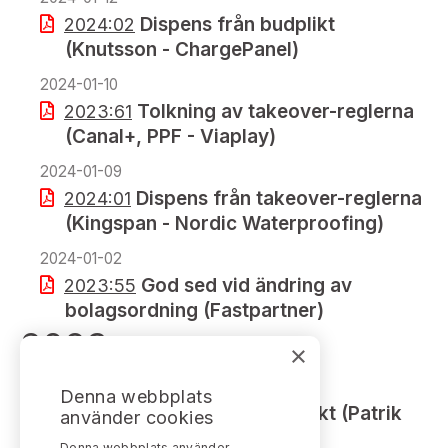
Dispens från budplikt
2024:02
(Knutsson - ChargePanel)
2024-01-10
Tolkning av takeover-reglerna
2023:61
(Canal+, PPF - Viaplay)
2024-01-09
Dispens från takeover-reglerna
2024:01
(Kingspan - Nordic Waterproofing)
2024-01-02
God sed vid ändring av
2023:55
bolagsordning (Fastpartner)
2023
×
2023-12-27
Denna webbplats
Dispens från budplikt (Patrik
2023:62
använder cookies
Björn - Svenska Aerogel)
Denna webbplats använder