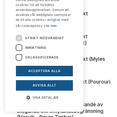
cookies för att förbättra
2023-12-22
användarupplevelsen. Genom att
Dispens från budplikt
2023:59
använda vår webbplats samtycker
(Lindblom - Binero)
du till alla cookies i enlighet med
vår cookiepolicy.
Läs mer
2023-12-07
Dispens från budplikt
2023:57
STRIKT NÖDVÄNDIGT
(Marknadspotential - Zaplox)
INRIKTNING
2023-12-06
OKLASSIFICERADE
Dispens från budplikt (Myles
2023:58
Murray - Promore)
ACCEPTERA ALLA
2023-11-09
Dispens från budplikt (Pourouri
2023:51
AVVISA ALLT
och Aleksov - Ecore Group)
2023-10-27
VISA DETALJER
God sed vid frånfallande av
2023:49
åtagande om inflytandebegränsning