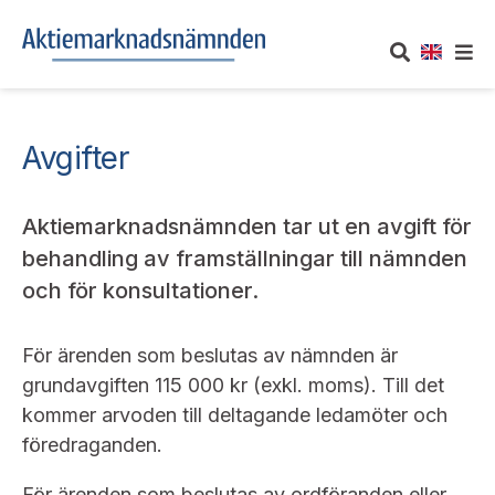
OM AKTIEMARKNADSNÄMNDEN
Avgifter
Om oss
UTTALANDEN
Aktiemarknadsnämnden tar ut en avgift för
Vårt uppdrag
Om nämndens uttalanden
TAKEOVER-REGLER
behandling av framställningar till nämnden
och för konsultationer.
Informationsgivning
Framställningar och konsultation
Takeover-regler för reglerade marknader och vissa
AKTUELLT
handelsplattformar
Arbetssätt och jävsfrågor
För ärenden som beslutas av nämnden är
Uttalanden sorterade efter publiceringsdatum
Nyheter och pressmeddelanden
grundavgiften 115 000 kr (exkl. moms). Till det
KONTAKT
Stadgar
kommer arvoden till deltagande ledamöter och
Samtliga uttalanden sorterade årsvis
Prenumerera
föredraganden.
Kontakt angående ansökningar och uttalanden
Arbetsordning
Uttalanden sorterade ämnesvis
För ärenden som beslutas av ordföranden eller