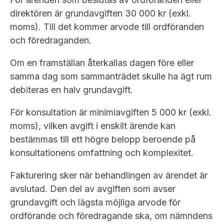
Bildarkiv
Kontakt administrativa ärenden
Ledamöter
direktören är grundavgiften 30 000 kr (exkl.
Sök uttalanden
moms). Till det kommer arvode till ordföranden
Huvudmän
och föredraganden.
Avgifter
Verksamhetsberättelser
Om en framställan återkallas dagen före eller
Prenumerera
samma dag som sammanträdet skulle ha ägt rum
Publikationer och anföranden
debiteras en halv grundavgift.
För konsultation är minimiavgiften 5 000 kr (exkl.
moms), vilken avgift i enskilt ärende kan
bestämmas till ett högre belopp beroende på
konsultationens omfattning och komplexitet.
Fakturering sker när behandlingen av ärendet är
avslutad. Den del av avgiften som avser
grundavgift och lägsta möjliga arvode för
ordförande och föredragande ska, om nämndens