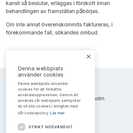
kansli så beslutar, erläggas i förskott innan
behandlingen av framställan påbörjas.
Om inte annat överenskommits faktureras, i
förekommande fall, sökandes ombud.
×
Denna webbplats
använder cookies
Denna webbplats använder
AKTIEMARKNADSNÄMNDEN
cookies för att förbättra
användarupplevelsen. Genom att
Address: Box 7354, 103 90 Stockholm
använda vår webbplats samtycker
du till alla cookies i enlighet med
info@aktiemarknadsnamnden.se
vår cookiepolicy.
Läs mer
STRIKT NÖDVÄNDIGT
Om innehållet