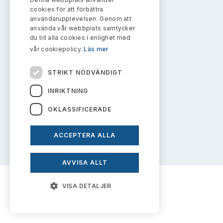
Bildarkiv
Kontakt administrativa ärenden
cookies för att förbättra
Ledamöter
Sök uttalanden
användarupplevelsen. Genom att
Om innehållet
använda vår webbplats samtycker
Huvudmän
du till alla cookies i enlighet med
Avgifter
Om webbplatsen
vår cookiepolicy.
Läs mer
Verksamhetsberättelser
Kakor
Prenumerera
STRIKT NÖDVÄNDIGT
Personuppgiftspolicy
Publikationer och anföranden
INRIKTNING
OKLASSIFICERADE
Prenumerera på uttalanden
ACCEPTERA ALLA
AVVISA ALLT
VISA DETALJER