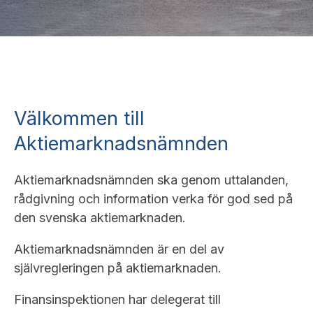
Bildarkiv
Kontakt administrativa ärenden
Ledamöter
Sök uttalanden
Huvudmän
Avgifter
Verksamhetsberättelser
Prenumerera
Välkommen till
Publikationer och anföranden
Aktiemarknadsnämnden
Aktiemarknadsnämnden ska genom uttalanden,
rådgivning och information verka för god sed på
den svenska aktiemarknaden.
Aktiemarknadsnämnden är en del av
självregleringen på aktiemarknaden.
Finansinspektionen har delegerat till