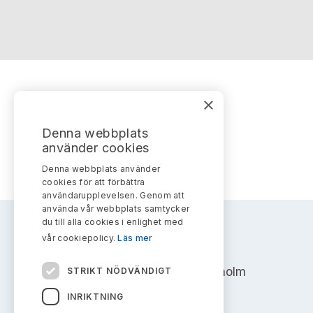
Bildarkiv
Kontakt administrativa ärenden
Ledamöter
Sök uttalanden
Huvudmän
Avgifter
Verksamhetsberättelser
Prenumerera
Takeover-regler
×
Publikationer och anföranden
Denna webbplats
använder cookies
Denna webbplats använder
cookies för att förbättra
användarupplevelsen. Genom att
använda vår webbplats samtycker
du till alla cookies i enlighet med
vår cookiepolicy.
Läs mer
AKTIEMARKNADSNÄMNDEN
Address: Box 7354, 103 90 Stockholm
STRIKT NÖDVÄNDIGT
INRIKTNING
info@aktiemarknadsnamnden.se