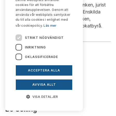
Enskilda, Skandinaviska Enskilda Banken, jurist
cookies för att förbättra
användarupplevelsen. Genom att
Alfred Berg. Fondkommission, jurist Enskilda
använda vår webbplats samtycker
Juridik, Skandinaviska Enskilda Banken,
du till alla cookies i enlighet med
biträdande jurist Hedberg & Co Advokatbyrå.
vår cookiepolicy.
Läs mer
STRIKT NÖDVÄNDIGT
INRIKTNING
OKLASSIFICERADE
ACCEPTERA ALLA
AVVISA ALLT
VISA DETALJER
Bo Selling