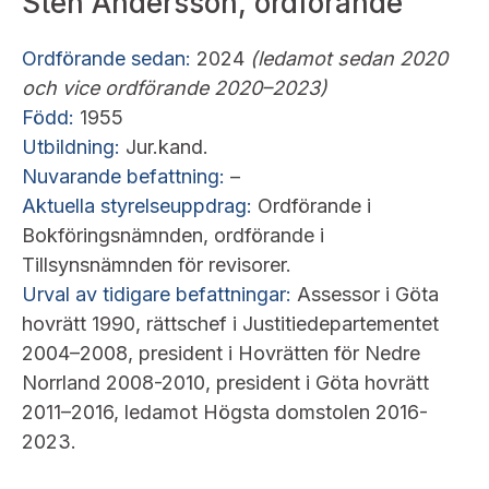
Sten Andersson, ordförande
Bildarkiv
Kontakt administrativa ärenden
Ledamöter
Sök uttalanden
Ordförande sedan:
2024
(ledamot sedan 2020
Huvudmän
och vice ordförande 2020–2023)
Avgifter
Född:
1955
Verksamhetsberättelser
Utbildning:
Jur.kand.
Prenumerera
Nuvarande befattning:
–
Publikationer och anföranden
Aktuella styrelseuppdrag:
Ordförande i
Bokföringsnämnden, ordförande i
Tillsynsnämnden för revisorer.
Urval av tidigare befattningar:
Assessor i Göta
hovrätt 1990, rättschef i Justitiedepartementet
2004–2008, president i Hovrätten för Nedre
Norrland 2008-2010, president i Göta hovrätt
2011–2016, ledamot Högsta domstolen 2016-
2023.