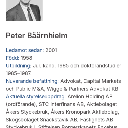
Peter Bäärnhielm
Ledamot s
edan:
2001
Född:
1958
Utbildning:
Jur. kand. 1985 och doktorandstudier
1985–1987.
Nuvarande befattning:
Advokat, Capital Markets
och Public M&A, Wigge & Partners Advokat KB
Aktuella styrelseuppdrag:
Arelion Holding AB
(ordförande), STC Interfinans AB, Aktiebolaget
Åkers Styckebruk, Åkers Kronopark Aktiebolag,
Skogsbolaget Snäckstavik AB, Fastighets AB
Styckebruk I, Stiftelsen Borgerskapets Enkehus