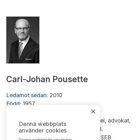
Carl-Johan Pousette
Ledamot sedan:
2010
Född:
1957
×
Utbildning:
Jur. kand.
Nuvarande befattning:
Senior Counsel, advokat,
Denna webbplats
Advokatfirma DLA Piper Sweden KB.
använder cookies
Urval av tidigare befattningar:
Jurist SEB
Denna webbplats använder