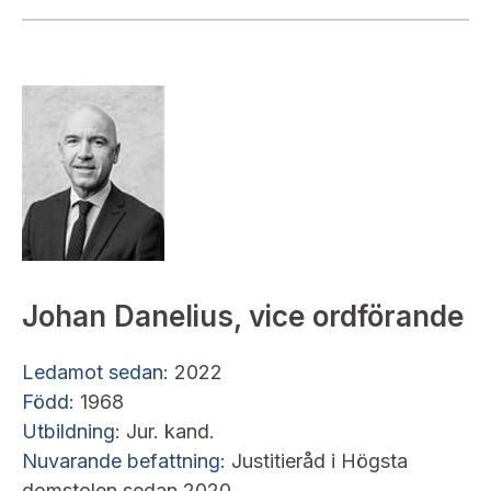
Johan Danelius, vice ordförande
Ledamot sedan:
2022
F
ödd:
1968
U
tbildning:
Jur. kand.
Nuvarande befattning:
Justitieråd i Högsta
domstolen sedan 2020.