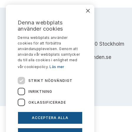
×
Denna webbplats
använder cookies
AKTIEMARKNADSNÄMNDEN
Denna webbplats använder
cookies för att förbättra
Address: Box 7354, 103 90 Stockholm
användarupplevelsen. Genom att
använda vår webbplats samtycker
info@aktiemarknadsnamnden.se
du till alla cookies i enlighet med
vår cookiepolicy.
Läs mer
STRIKT NÖDVÄNDIGT
INRIKTNING
OKLASSIFICERADE
ACCEPTERA ALLA