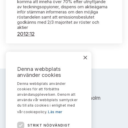
Bildarkiv
komma att inneha över 70% efter utnyttjande
Kontakt administrativa ärenden
Ledamöter
av teckningsopyioner, dispens om aktieägarna
Sök uttalanden
inför stämman informeras om den möjliga
röstandelen samt att emissionsbeslutet
Huvudmän
godkänns med 2/3 majoritet av röster och
Avgifter
aktier
2012:12
Verksamhetsberättelser
Prenumerera
Publikationer och anföranden
×
Denna webbplats
använder cookies
Denna webbplats använder
AKTIEMARKNADSNÄMNDEN
cookies för att förbättra
användarupplevelsen. Genom att
Address: Box 7354, 103 90 Stockholm
använda vår webbplats samtycker
du till alla cookies i enlighet med
info@aktiemarknadsnamnden.se
vår cookiepolicy.
Läs mer
STRIKT NÖDVÄNDIGT