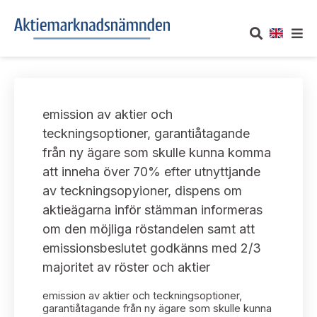
OM AKTIEMARKNADSNÄMNDEN
emission av aktier och
Om oss
UTTALANDEN
teckningsoptioner, garantiåtagande
från ny ägare som skulle kunna komma
Vårt uppdrag
Om nämndens uttalanden
TAKEOVER-REGLER
att inneha över 70% efter utnyttjande
Informationsgivning
av teckningsopyioner, dispens om
Framställningar och konsultation
Takeover-regler för reglerade marknader och vissa
AKTUELLT
aktieägarna inför stämman informeras
handelsplattformar
Arbetssätt och jävsfrågor
om den möjliga röstandelen samt att
Uttalanden sorterade efter publiceringsdatum
Nyheter och pressmeddelanden
emissionsbeslutet godkänns med 2/3
KONTAKT
Stadgar
majoritet av röster och aktier
Samtliga uttalanden sorterade årsvis
Prenumerera
Kontakt angående ansökningar och uttalanden
emission av aktier och teckningsoptioner,
Arbetsordning
Uttalanden sorterade ämnesvis
garantiåtagande från ny ägare som skulle kunna