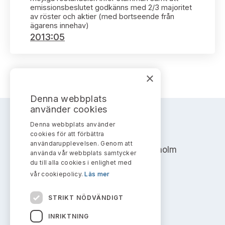
Bildarkiv
Kontakt administrativa ärenden
emissionsbeslutet godkänns med 2/3 majoritet
Ledamöter
Sök uttalanden
av röster och aktier (med bortseende från
ägarens innehav)
2013:05
Huvudmän
Avgifter
Verksamhetsberättelser
Prenumerera
×
Publikationer och anföranden
Denna webbplats
använder cookies
Denna webbplats använder
AKTIEMARKNADSNÄMNDEN
cookies för att förbättra
användarupplevelsen. Genom att
Address: Box 7354, 103 90 Stockholm
använda vår webbplats samtycker
du till alla cookies i enlighet med
info@aktiemarknadsnamnden.se
vår cookiepolicy.
Läs mer
STRIKT NÖDVÄNDIGT
Om innehållet
INRIKTNING