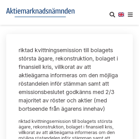
OM AKTIEMARKNADSNÄMNDEN
riktad kvittningsemission till bolagets
Om oss
UTTALANDEN
största ägare, rekonstruktion, bolaget i
finansiell kris, villkorat av att
Vårt uppdrag
Om nämndens uttalanden
TAKEOVER-REGLER
aktieägarna informeras om den möjliga
Informationsgivning
röstandelen inför stämman samt att
Framställningar och konsultation
Takeover-regler för reglerade marknader och vissa
AKTUELLT
emissionsbeslutet godkänns med 2/3
handelsplattformar
Arbetssätt och jävsfrågor
majoritet av röster och aktier (med
Uttalanden sorterade efter publiceringsdatum
Nyheter och pressmeddelanden
bortseende från ägarens innehav)
KONTAKT
Stadgar
Samtliga uttalanden sorterade årsvis
riktad kvittningsemission till bolagets största
Prenumerera
Kontakt angående ansökningar och uttalanden
ägare, rekonstruktion, bolaget i finansiell kris,
Arbetsordning
villkorat av att aktieägarna informeras om den
Uttalanden sorterade ämnesvis
möjliga röstandelen inför stämman samt att