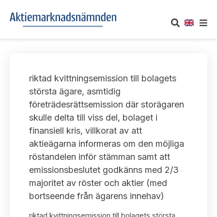
OM AKTIEMARKNADSNÄMNDEN
riktad kvittningsemission till bolagets
Om oss
UTTALANDEN
största ägare, asmtidig
företrädesrättsemission där storägaren
Vårt uppdrag
Om nämndens uttalanden
TAKEOVER-REGLER
skulle delta till viss del, bolaget i
Informationsgivning
finansiell kris, villkorat av att
Framställningar och konsultation
Takeover-regler för reglerade marknader och vissa
AKTUELLT
aktieägarna informeras om den möjliga
handelsplattformar
Arbetssätt och jävsfrågor
röstandelen inför stämman samt att
Uttalanden sorterade efter publiceringsdatum
Nyheter och pressmeddelanden
emissionsbeslutet godkänns med 2/3
KONTAKT
Stadgar
majoritet av röster och aktier (med
Samtliga uttalanden sorterade årsvis
Prenumerera
bortseende från ägarens innehav)
Kontakt angående ansökningar och uttalanden
Arbetsordning
Uttalanden sorterade ämnesvis
riktad kvittningsemission till bolagets största