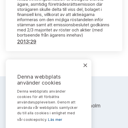
Bildarkiv
Kontakt administrativa ärenden
ägare, asmtidig företrädesrättsemission där
Ledamöter
Sök uttalanden
storägaren skulle delta till viss del, bolaget i
finansiell kris, villkorat av att aktieägarna
informeras om den möjliga röstandelen inför
Huvudmän
Avgifter
stämman samt att emissionsbeslutet godkänns
med 2/3 majoritet av röster och aktier (med
bortseende från ägarens innehav)
Verksamhetsberättelser
Prenumerera
2013:29
Publikationer och anföranden
×
Denna webbplats
använder cookies
Denna webbplats använder
AKTIEMARKNADSNÄMNDEN
cookies för att förbättra
användarupplevelsen. Genom att
Address: Box 7354, 103 90 Stockholm
använda vår webbplats samtycker
du till alla cookies i enlighet med
info@aktiemarknadsnamnden.se
vår cookiepolicy.
Läs mer