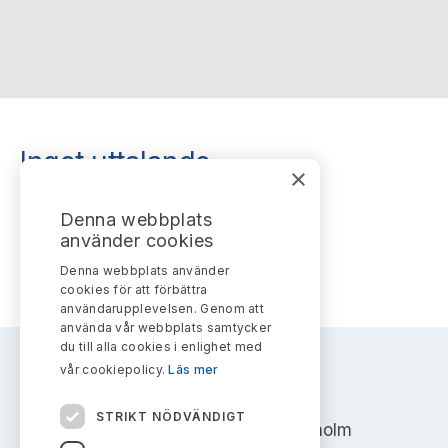
Bildarkiv
Kontakt administrativa ärenden
Ledamöter
Sök uttalanden
Huvudmän
Avgifter
Verksamhetsberättelser
Prenumerera
Inget uttalande
×
Publikationer och anföranden
Denna webbplats
Inget uttalande publicerat.
använder cookies
Denna webbplats använder
cookies för att förbättra
användarupplevelsen. Genom att
använda vår webbplats samtycker
du till alla cookies i enlighet med
vår cookiepolicy.
Läs mer
AKTIEMARKNADSNÄMNDEN
STRIKT NÖDVÄNDIGT
Address: Box 7354, 103 90 Stockholm