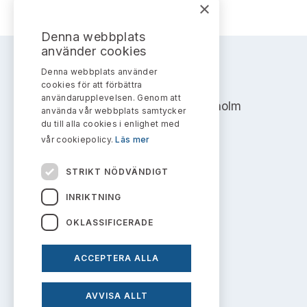
×
Denna webbplats
använder cookies
Denna webbplats använder
AKTIEMARKNADSNÄMNDEN
cookies för att förbättra
användarupplevelsen. Genom att
Address: Box 7354, 103 90 Stockholm
använda vår webbplats samtycker
du till alla cookies i enlighet med
info@aktiemarknadsnamnden.se
vår cookiepolicy.
Läs mer
STRIKT NÖDVÄNDIGT
Om innehållet
INRIKTNING
Om webbplatsen
OKLASSIFICERADE
Kakor
ACCEPTERA ALLA
Personuppgiftspolicy
AVVISA ALLT