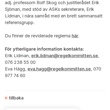
adj. professorn Rolf Skog och justitierådet Erik
Sjöman, med stöd av ASKs sekreterare, Erik
Lidman, i nära samråd med en brett sammansatt
referensgrupp.
Du finner de reviderade reglerna
här
.
För ytterligare information kontakta:
Erik Lidman,
erik.lidman@regelkommitten.se
,
076 238 55 00
Eva Hägg,
eva.hagg@regelkommitten.se
, 070
977 74 60
tillbaka