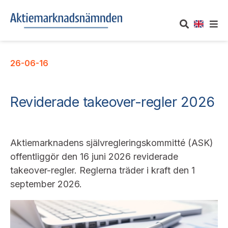
OM AKTIEMARKNADSNÄMNDEN
26-06-16
Om oss
UTTALANDEN
Reviderade takeover-regler 2026
Vårt uppdrag
Om nämndens uttalanden
TAKEOVER-REGLER
Informationsgivning
Framställningar och konsultation
Aktiemarknadens självregleringskommitté (ASK)
Takeover-regler för reglerade marknader och vissa
AKTUELLT
offentliggör den 16 juni 2026 reviderade
handelsplattformar
Arbetssätt och jävsfrågor
Uttalanden sorterade efter publiceringsdatum
takeover-regler. Reglerna träder i kraft den 1
Nyheter och pressmeddelanden
KONTAKT
september 2026.
Stadgar
Samtliga uttalanden sorterade årsvis
Prenumerera
Kontakt angående ansökningar och uttalanden
Arbetsordning
Uttalanden sorterade ämnesvis