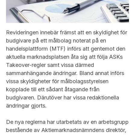
Bildarkiv
Kontakt administrativa ärenden
Ledamöter
Sök uttalanden
Huvudmän
Avgifter
Revideringen innebär främst att en skyldighet för
Verksamhetsberättelser
budgivare på ett målbolag noterat på en
Prenumerera
handelsplattform (MTF) införs att gentemot den
Publikationer och anföranden
aktuella marknadsplatsen åta sig att följa ASKs
Takeover-regler samt vissa därmed
sammanhängande ändringar. Bland annat införs
vissa skyldigheter för målbolagsstyrelsen
kopplade till ett sådant åtagande från
budgivaren. Därutöver har vissa redaktionella
ändringar gjorts.
De nya reglerna har utarbetats av en arbetsgrupp
bestående av Aktiemarknadsnämndens direktör,