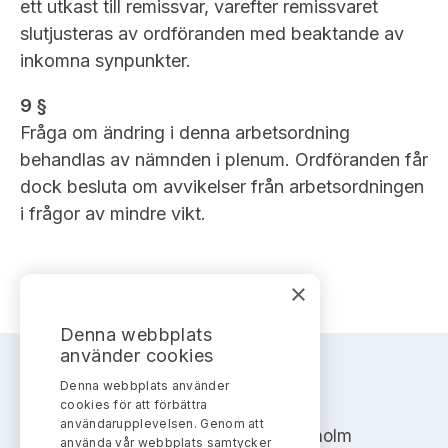
ett utkast till remissvar, varefter remissvaret
slutjusteras av ordföranden med beaktande av
inkomna synpunkter.
9 §
Fråga om ändring i denna arbetsordning
behandlas av nämnden i plenum. Ordföranden får
dock besluta om avvikelser från arbetsordningen
i frågor av mindre vikt.
×
Denna webbplats
använder cookies
Denna webbplats använder
AKTIEMARKNADSNÄMNDEN
cookies för att förbättra
användarupplevelsen. Genom att
Address: Box 7354, 103 90 Stockholm
använda vår webbplats samtycker