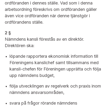
Bildarkiv
Kontakt administrativa ärenden
ordföranden i dennes ställe. Vad som i denna
Ledamöter
Sök uttalanden
arbetsordning föreskrivs om ordföranden gäller
även vice ordföranden när denne tjänstgör i
Huvudmän
Avgifter
ordförandens ställe.
Verksamhetsberättelser
Prenumerera
2 §
Nämndens kansli förestås av en direktör.
Publikationer och anföranden
Direktören ska:
löpande rapportera ekonomisk information till
Föreningens kanslichef samt tillsammans med
kansli-chefen för Föreningen upprätta och följa
upp nämndens budget,
följa utvecklingen av regelverk och praxis inom
nämndens ansvarsområden,
svara på frågor rörande nämndens