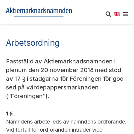
OM AKTIEMARKNADSNÄMNDEN
Arbetsordning
Om oss
UTTALANDEN
Fastställd av Aktiemarknadsnämnden i
Vårt uppdrag
Om nämndens uttalanden
TAKEOVER-REGLER
plenum den 20 november 2018 med stöd
av 17 § i stadgarna för Föreningen för god
Informationsgivning
Framställningar och konsultation
Takeover-regler för reglerade marknader och vissa
sed på värdepappersmarknaden
AKTUELLT
handelsplattformar
Arbetssätt och jävsfrågor
(”Föreningen”).
Uttalanden sorterade efter publiceringsdatum
Nyheter och pressmeddelanden
KONTAKT
Stadgar
Samtliga uttalanden sorterade årsvis
1 §
Prenumerera
Nämndens arbete leds av nämndens ordförande.
Kontakt angående ansökningar och uttalanden
Arbetsordning
Uttalanden sorterade ämnesvis
Vid förfall för ordföranden inträder vice