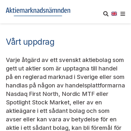
OM AKTIEMARKNADSNÄMNDEN
Vårt uppdrag
Om oss
UTTALANDEN
Varje åtgärd av ett svenskt aktiebolag som
Vårt uppdrag
Om nämndens uttalanden
TAKEOVER-REGLER
gett ut aktier som är upptagna till handel
på en reglerad marknad i Sverige eller som
Informationsgivning
Framställningar och konsultation
Takeover-regler för reglerade marknader och vissa
handlas på någon av handelsplattformarna
AKTUELLT
handelsplattformar
Arbetssätt och jävsfrågor
Nasdaq First North, Nordic MTF eller
Uttalanden sorterade efter publiceringsdatum
Nyheter och pressmeddelanden
Spotlight Stock Market, eller av en
KONTAKT
Stadgar
aktieägare i ett sådant bolag och som
Samtliga uttalanden sorterade årsvis
Prenumerera
avser eller kan vara av betydelse för en
Kontakt angående ansökningar och uttalanden
Arbetsordning
Uttalanden sorterade ämnesvis
aktie i ett sådant bolag, kan bli föremål för