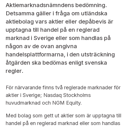
Bildarkiv
Kontakt administrativa ärenden
Aktiemarknadsnämndens bedömning.
Ledamöter
Sök uttalanden
Detsamma gäller i fråga om utländska
Huvudmän
aktiebolag vars aktier eller depåbevis är
Avgifter
upptagna till handel på en reglerad
Verksamhetsberättelser
marknad i Sverige eller som handlas på
Prenumerera
någon av de ovan angivna
Publikationer och anföranden
handelsplattformarna, i den utsträckning
åtgärden ska bedömas enligt svenska
regler.
För närvarande finns två reglerade marknader för
aktier i Sverige; Nasdaq Stockholms
huvudmarknad och NGM Equity.
Med bolag som gett ut aktier som är upptagna till
handel på en reglerad marknad eller som handlas