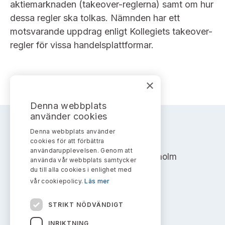
aktiemarknaden (takeover-reglerna) samt om hur
dessa regler ska tolkas. Nämnden har ett
motsvarande uppdrag enligt Kollegiets takeover-
regler för vissa handelsplattformar.
×
Denna webbplats
använder cookies
Denna webbplats använder
AKTIEMARKNADSNÄMNDEN
cookies för att förbättra
användarupplevelsen. Genom att
Address: Box 7354, 103 90 Stockholm
använda vår webbplats samtycker
du till alla cookies i enlighet med
info@aktiemarknadsnamnden.se
vår cookiepolicy.
Läs mer
STRIKT NÖDVÄNDIGT
Om innehållet
INRIKTNING