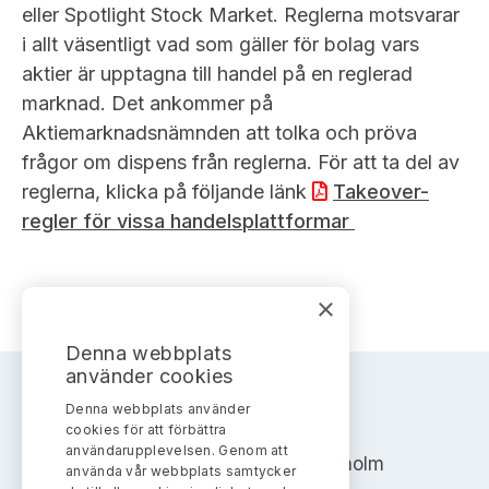
eller Spotlight Stock Market. Reglerna motsvarar
i allt väsentligt vad som gäller för bolag vars
aktier är upptagna till handel på en reglerad
marknad. Det ankommer på
Aktiemarknadsnämnden att tolka och pröva
frågor om dispens från reglerna. För att ta del av
reglerna, klicka på följande länk
Takeover-
regler för vissa handelsplattformar
×
Denna webbplats
använder cookies
Denna webbplats använder
AKTIEMARKNADSNÄMNDEN
cookies för att förbättra
användarupplevelsen. Genom att
Address: Box 7354, 103 90 Stockholm
använda vår webbplats samtycker