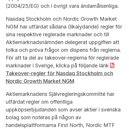
Bildarkiv
Kontakt administrativa ärenden
(2004/25/EG) och i övrigt vara ändamålsenliga.
Ledamöter
Sök uttalanden
Nasdaq Stockholm och Nordic Growth Market
Huvudmän
Avgifter
NGM har utfärdat sådana (likalydande) regler för
sina respektive reglerade marknader och till
Verksamhetsberättelser
Prenumerera
Aktiemarknadsnämnden delegerat uppgiften att
tolka och pröva frågor om dispens från reglerna.
Publikationer och anföranden
För att ta del av takeover-reglerna för reglerade
marknader i Sverige, klicka på följande länk
Takeover-regler för Nasdaq Stockholm och
Nordic Growth Market NGM
Aktiemarknadens Självregleringskommitté har
utfärdat regler om offentliga
uppköpserbjudanden som avser aktier i svenska
bolag som noteras på någon av
handelsplattformarna First North, Nordic MTF