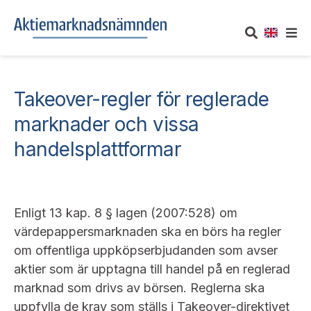
OM AKTIEMARKNADSNÄMNDEN
Takeover-regler för reglerade
Om oss
UTTALANDEN
marknader och vissa
handelsplattformar
Vårt uppdrag
Om nämndens uttalanden
TAKEOVER-REGLER
Informationsgivning
Framställningar och konsultation
Takeover-regler för reglerade marknader och vissa
AKTUELLT
Enligt 13 kap. 8 § lagen (2007:528) om
handelsplattformar
Arbetssätt och jävsfrågor
Uttalanden sorterade efter publiceringsdatum
värdepappersmarknaden ska en börs ha regler
Nyheter och pressmeddelanden
KONTAKT
om offentliga uppköpserbjudanden som avser
Stadgar
Samtliga uttalanden sorterade årsvis
aktier som är upptagna till handel på en reglerad
Prenumerera
Kontakt angående ansökningar och uttalanden
marknad som drivs av börsen. Reglerna ska
Arbetsordning
Uttalanden sorterade ämnesvis
uppfylla de krav som ställs i Takeover-direktivet