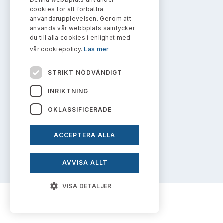
Bildarkiv
info@aktiemarknadsnamnden.se
Kontakt administrativa ärenden
cookies för att förbättra
Ledamöter
Sök uttalanden
användarupplevelsen. Genom att
använda vår webbplats samtycker
Huvudmän
du till alla cookies i enlighet med
Om innehållet
Avgifter
vår cookiepolicy.
Läs mer
Om webbplatsen
Verksamhetsberättelser
Prenumerera
STRIKT NÖDVÄNDIGT
Kakor
Publikationer och anföranden
INRIKTNING
Personuppgiftspolicy
OKLASSIFICERADE
ACCEPTERA ALLA
Prenumerera på uttalanden
AVVISA ALLT
VISA DETALJER