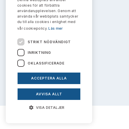
Bildarkiv
info@aktiemarknadsnamnden.se
Kontakt administrativa ärenden
cookies för att förbättra
Ledamöter
Sök uttalanden
användarupplevelsen. Genom att
använda vår webbplats samtycker
Huvudmän
du till alla cookies i enlighet med
Om innehållet
Avgifter
vår cookiepolicy.
Läs mer
Om webbplatsen
Verksamhetsberättelser
Prenumerera
STRIKT NÖDVÄNDIGT
Kakor
Publikationer och anföranden
INRIKTNING
Personuppgiftspolicy
OKLASSIFICERADE
ACCEPTERA ALLA
Prenumerera på uttalanden
AVVISA ALLT
VISA DETALJER