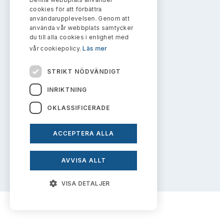
Bildarkiv
Kontakt administrativa ärenden
cookies för att förbättra
Ledamöter
Sök uttalanden
info@aktiemarknadsnamnden.se
användarupplevelsen. Genom att
använda vår webbplats samtycker
Huvudmän
du till alla cookies i enlighet med
Avgifter
vår cookiepolicy.
Läs mer
Om innehållet
Verksamhetsberättelser
Prenumerera
Om webbplatsen
STRIKT NÖDVÄNDIGT
Publikationer och anföranden
INRIKTNING
Kakor
OKLASSIFICERADE
Personuppgiftspolicy
ACCEPTERA ALLA
Prenumerera på uttalanden
AVVISA ALLT
VISA DETALJER