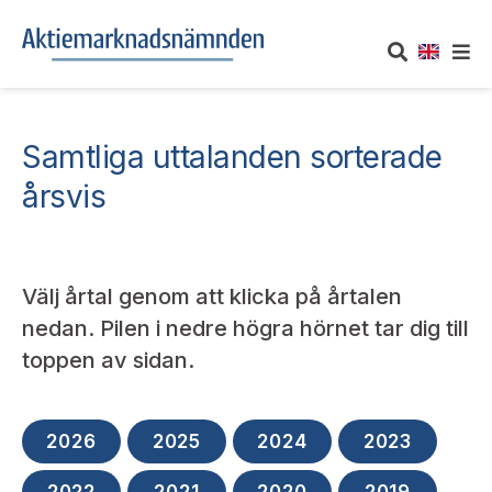
OM AKTIEMARKNADSNÄMNDEN
Samtliga uttalanden sorterade
Om oss
UTTALANDEN
årsvis
Vårt uppdrag
Om nämndens uttalanden
TAKEOVER-REGLER
Informationsgivning
Välj årtal genom att klicka på årtalen
Framställningar och konsultation
Takeover-regler för reglerade marknader och vissa
AKTUELLT
nedan. Pilen i nedre högra hörnet tar dig till
handelsplattformar
Arbetssätt och jävsfrågor
toppen av sidan.
Uttalanden sorterade efter publiceringsdatum
Nyheter och pressmeddelanden
KONTAKT
Stadgar
Samtliga uttalanden sorterade årsvis
Prenumerera
2026
2025
2024
2023
Kontakt angående ansökningar och uttalanden
Arbetsordning
Uttalanden sorterade ämnesvis