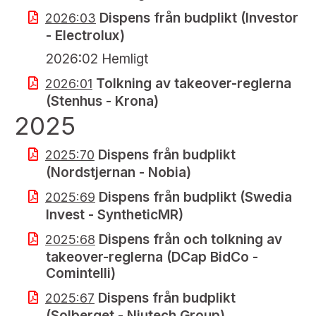
Dispens från budplikt (Investor
2026:03
- Electrolux)
2026:02 Hemligt
Tolkning av takeover-reglerna
2026:01
(Stenhus - Krona)
2025
Dispens från budplikt
2025:70
(Nordstjernan - Nobia)
Dispens från budplikt (Swedia
2025:69
Invest - SyntheticMR)
Dispens från och tolkning av
2025:68
takeover-reglerna (DCap BidCo -
Comintelli)
Dispens från budplikt
2025:67
(Solberget - Niutech Group)