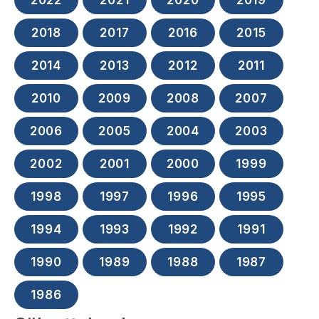
2022
2021
2020
2019
Bildarkiv
Kontakt administrativa ärenden
Ledamöter
Sök uttalanden
2018
2017
2016
2015
Huvudmän
Avgifter
2014
2013
2012
2011
Verksamhetsberättelser
Prenumerera
2010
2009
2008
2007
Publikationer och anföranden
2006
2005
2004
2003
2002
2001
2000
1999
1998
1997
1996
1995
1994
1993
1992
1991
1990
1989
1988
1987
1986