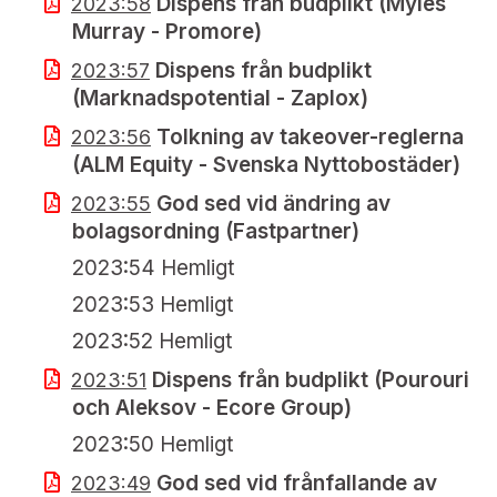
Dispens från budplikt (Myles
2023:58
Murray - Promore)
Dispens från budplikt
2023:57
(Marknadspotential - Zaplox)
Tolkning av takeover-reglerna
2023:56
(ALM Equity - Svenska Nyttobostäder)
God sed vid ändring av
2023:55
bolagsordning (Fastpartner)
2023:54 Hemligt
2023:53 Hemligt
2023:52 Hemligt
Dispens från budplikt (Pourouri
2023:51
och Aleksov - Ecore Group)
2023:50 Hemligt
God sed vid frånfallande av
2023:49