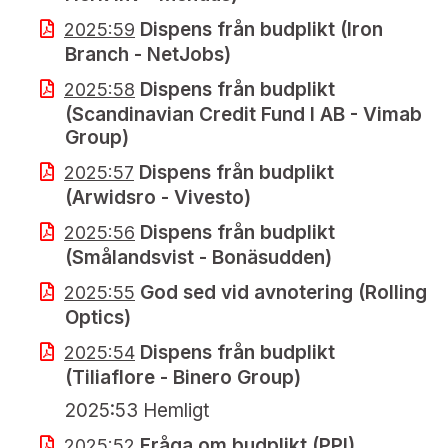
Dispens från budplikt (Iron
2025:59
Branch - NetJobs)
Dispens från budplikt
2025:58
(Scandinavian Credit Fund I AB - Vimab
Group)
Dispens från budplikt
2025:57
(Arwidsro - Vivesto)
Dispens från budplikt
2025:56
(Smålandsvist - Bonäsudden)
God sed vid avnotering (Rolling
2025:55
Optics)
Dispens från budplikt
2025:54
(Tiliaflore - Binero Group)
2025:53 Hemligt
Fråga om budplikt (PPI)
2025:52