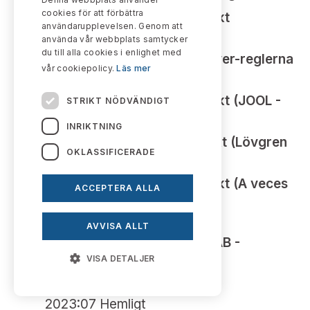
cookies för att förbättra
Dispens från budplikt
2023:14
användarupplevelsen. Genom att
(Koncentra - Alligator)
använda vår webbplats samtycker
du till alla cookies i enlighet med
Dispens från takeover-reglerna
2023:13
vår cookiepolicy.
Läs mer
(TEXEL - Sw Stirling)
Dispens från budplikt (JOOL -
2023:12
STRIKT NÖDVÄNDIGT
Pegroco)
INRIKTNING
Dispens från budplikt (Lövgren
2023:11
OKLASSIFICERADE
& Partners - Ellen)
Dispens från budplikt (A veces
2023:10
ACCEPTERA ALLA
- Spiffbet)
God sed vid
2023:09
AVVISA ALLT
närståendetransaktion (SAAB -
Vectura)
VISA DETALJER
2023:08 Hemligt
2023:07 Hemligt