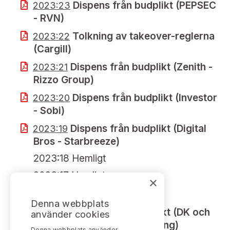
Dispens från budplikt (PEPSEC
2023:23
- RVN)
Tolkning av takeover-reglerna
2023:22
(Cargill)
Dispens från budplikt (Zenith -
2023:21
Rizzo Group)
Dispens från budplikt (Investor
2023:20
- Sobi)
Dispens från budplikt (Digital
2023:19
Bros - Starbreeze)
2023:18 Hemligt
2023:17 Hemligt
×
Vissa Leo-frågor
2023:16
Denna webbplats
Dispens från budplikt (DK och
2023:15
använder cookies
Soffloch - Free2Move Holding)
Denna webbplats använder